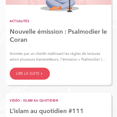
ACTUALITÉS
Nouvelle émission : Psalmodier le
Coran
Animée par un cheikh maîtrisant les règles de lectures
selon plusieurs transmetteurs, l'émission « Psalmodier le
Coran » poursuit un double objectif : expliquer les règles
du tajweed à travers le mushaf et ses signes, et offrir à
LIRE LA SUITE
chacun la possibilité de réciter en direct pour être corrigé
et guidé.
VIDÉO - ISLAM AU QUOTIDIEN
L’islam au quotidien #111