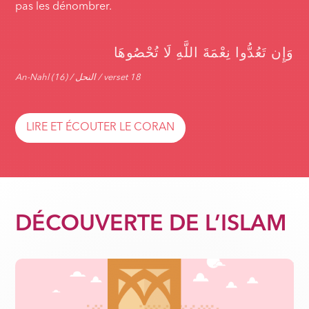
pas les dénombrer.
وَإِن تَعُدُّوا نِعْمَةَ اللَّهِ لَا تُحْصُوهَا
An-Nahl (16) / النحل / verset 18
LIRE ET ÉCOUTER LE CORAN
DÉCOUVERTE DE L’ISLAM