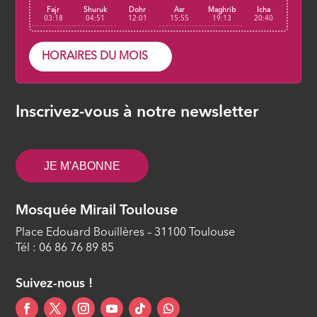
Fajr
Shuruk
Dohr
Asr
Maghrib
Icha
03:18
04:51
12:01
15:55
19:13
20:40
HORAIRES DU MOIS
Inscrivez-vous à notre newsletter
JE M'ABONNE
Mosquée Mirail Toulouse
Place Edouard Bouillères – 31100 Toulouse
Tél : 06 86 76 89 85
Suivez-nous !