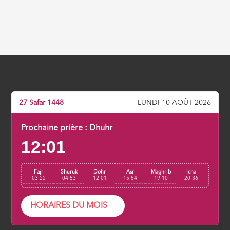
27 Safar 1448
LUNDI 10 AOÛT 2026
Prochaine prière :
Dhuhr
12:01
Fajr
Shuruk
Dohr
Asr
Maghrib
Icha
03:22
04:53
12:01
15:54
19:10
20:36
HORAIRES DU MOIS