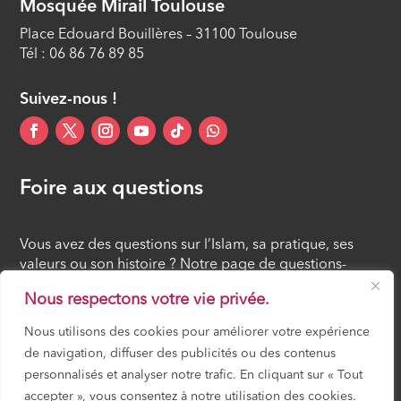
Mosquée Mirail Toulouse
Place Edouard Bouillères – 31100 Toulouse
Tél : 06 86 76 89 85
Suivez-nous !
Foire aux questions
Vous avez des questions sur l’Islam, sa pratique, ses
valeurs ou son histoire ? Notre page de questions-
réponses rassemble des réponses claires et accessibles
Nous respectons votre vie privée.
à tous, croyants ou simples curieux.
Nous utilisons des cookies pour améliorer votre expérience
de navigation, diffuser des publicités ou des contenus
FOIRE AUX QUESTIONS
personnalisés et analyser notre trafic. En cliquant sur « Tout
accepter », vous consentez à notre utilisation des cookies.