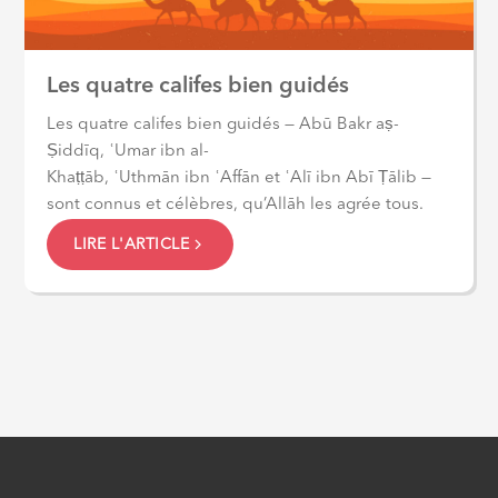
Les quatre califes bien guidés
Les quatre califes bien guidés — Abū Bakr aṣ-
Ṣiddīq, ʿUmar ibn al-
Khaṭṭāb, ʿUthmān ibn ʿAffān et ʿAlī ibn Abī Ṭālib —
sont connus et célèbres, qu’Allāh les agrée tous.
LIRE L'ARTICLE