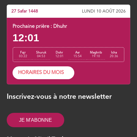
27 Safar 1448
LUNDI 10 AOÛT 2026
Prochaine prière :
Dhuhr
12:01
Fajr
Shuruk
Dohr
Asr
Maghrib
Icha
03:22
04:53
12:01
15:54
19:10
20:36
HORAIRES DU MOIS
Inscrivez-vous à notre newsletter
JE M'ABONNE