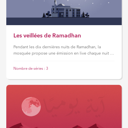
Les veillées de Ramadhan
Pendant les dix dernières nuits de Ramadhan, la
mosquée propose une émission en live chaque nuit à
partir de 2h du matin sur ses réseaux sociaux. Intitulée
« Les veillées de Ramadhan »
, cette série de vidéos
Nombre de séries : 3
aborde différents sujets de la religion en lien avec le
jeûne, la nuit du destin, la spiritualité et le
comportement du croyant. Un rendez-vous nocturne
pour profiter de rappels bénéfiques et renforcer son
lien avec Allah dans ces nuits bénies.