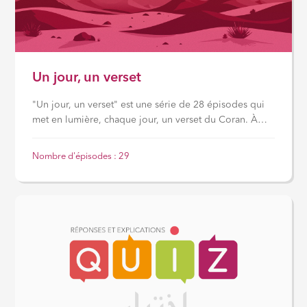
Un jour, un verset
"Un jour, un verset" est une série de 28 épisodes qui
met en lumière, chaque jour, un verset du Coran. À
travers une explication simple et accessible, chaque
épisode offre une réflexion spirituelle et un rappel
Nombre d'épisodes : 29
bénéfique pour renforcer la foi.
Une invitation quotidienne à méditer la Parole d’Allah
et à en tirer des enseignements concrets pour notre
vie.