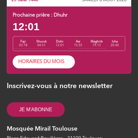
Prochaine prière :
Dhuhr
12:01
Fajr
Shuruk
Dohr
Asr
Maghrib
Icha
03:18
04:51
12:01
15:55
19:13
20:40
HORAIRES DU MOIS
Inscrivez-vous à notre newsletter
JE M'ABONNE
Mosquée Mirail Toulouse