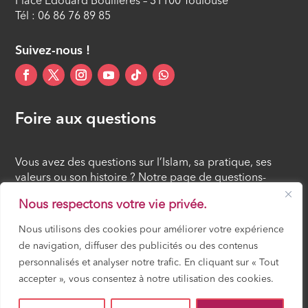
Place Edouard Bouillères – 31100 Toulouse
Tél : 06 86 76 89 85
Suivez-nous !
Foire aux questions
Vous avez des questions sur l’Islam, sa pratique, ses
valeurs ou son histoire ? Notre page de questions-
réponses rassemble des réponses claires et accessibles
Nous respectons votre vie privée.
à tous, croyants ou simples curieux.
Nous utilisons des cookies pour améliorer votre expérience
de navigation, diffuser des publicités ou des contenus
FOIRE AUX QUESTIONS
personnalisés et analyser notre trafic. En cliquant sur « Tout
accepter », vous consentez à notre utilisation des cookies.
Mosquée Mirail Toulouse – Gérée par ACCIF (Association Cultuelle et
Culturelle Islamique en France) – Tous droits réservés –
Mentions légales