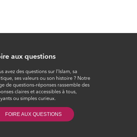
Le rôle de satan dans
la corruption
ÉPISODE 10
L’influence de
l’environnement
ire aux questions
ÉPISODE 11
s avez des questions sur l’Islam, sa
tique, ses valeurs ou son histoire ? Notre
Recommandation
ge de questions-réponses rassemble des
dans la lutte contre la
onses claires et accessibles à tous,
corruption
yants ou simples curieux.
ÉPISODE 12
FOIRE AUX QUESTIONS