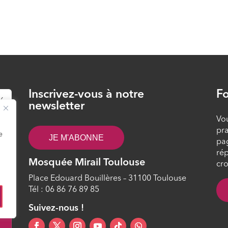
Inscrivez-vous à notre
Fo
26
newsletter
Vou
pra
e
JE M'ABONNE
pa
rép
Mosquée Mirail Toulouse
cro
Place Edouard Bouillères – 31100 Toulouse
Tél : 06 86 76 89 85
4
Suivez-nous !