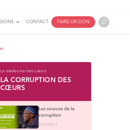
SSIONS
CONTACT
FAIRE UN DON
on
La médecine des cœurs
LA CORRUPTION DES
CŒURS
Les sources de la
corruption
ÉPISODE 1