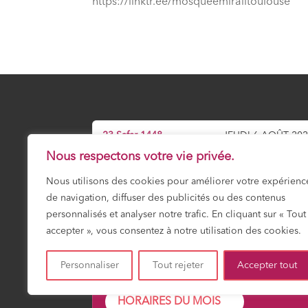
⁠https://linktr.ee/mosqueemirailtoulouse
23 Safar 1448
JEUDI 6 AOÛT 20
Nous respectons votre vie privée.
Prochaine prière :
Maghrib
Nous utilisons des cookies pour améliorer votre expérienc
19:16
de navigation, diffuser des publicités ou des contenus
personnalisés et analyser notre trafic. En cliquant sur « Tout
accepter », vous consentez à notre utilisation des cookies.
Fajr
Shuruk
Dohr
Asr
Maghrib
Icha
03:15
04:49
12:01
15:56
19:16
20:4
Personnaliser
Tout rejeter
Accepter tout
HORAIRES DU MOIS