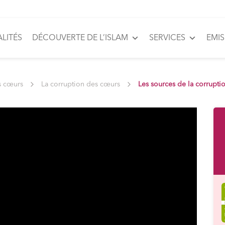
LITÉS
DÉCOUVERTE DE L’ISLAM
SERVICES
EMI
s cœurs
La corruption des cœurs
Les sources de la corrupti