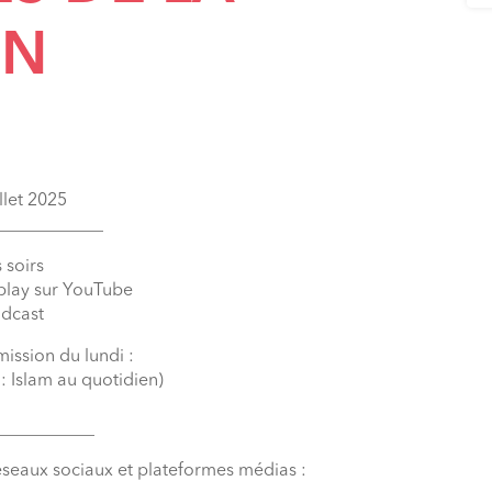
ON
llet 2025
____________
 soirs
eplay sur YouTube
odcast
mission du lundi :
: Islam au quotidien)
___________
éseaux sociaux et plateformes médias :