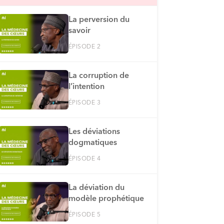
La perversion du
savoir
ÉPISODE 2
La corruption de
l’intention
ÉPISODE 3
Les déviations
dogmatiques
ÉPISODE 4
La déviation du
modèle prophétique
ÉPISODE 5