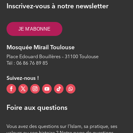
Recommandation dans la lutte
Inscrivez-vous à notre newsletter
contre la corruption
ÉPISODE 12
JE M'ABONNE
Mosquée Mirail Toulouse
Place Edouard Bouillères – 31100 Toulouse
Tél : 06 86 76 89 85
Suivez-nous !
Foire aux questions
Vous avez des questions sur l’Islam, sa pratique, ses