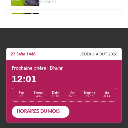
ÉPISODE 6
L’égocentrisme
ÉPISODE 7
⁠Les illusions de ce bas monde
ÉPISODE 8
23 Safar 1448
JEUDI 6 AOÛT 2026
La passion charnelle
Prochaine prière :
Dhuhr
ÉPISODE 9
12:01
Le rôle de satan dans la corruption
Fajr
Shuruk
Dohr
Asr
Maghrib
Icha
ÉPISODE 10
03:15
04:49
12:01
15:56
19:16
20:44
L’influence de l’environnement
HORAIRES DU MOIS
ÉPISODE 11