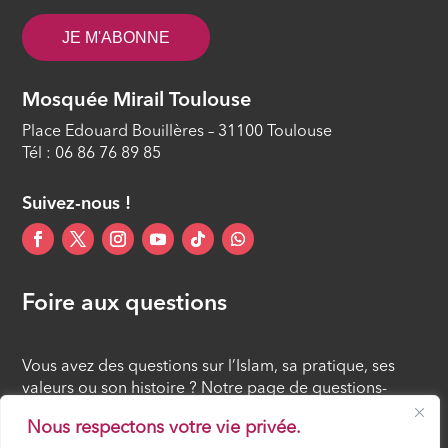
ÉPISODE 12
JE M'ABONNE
Mosquée Mirail Toulouse
Place Edouard Bouillères – 31100 Toulouse
Tél : 06 86 76 89 85
Suivez-nous !
Foire aux questions
Vous avez des questions sur l’Islam, sa pratique, ses
valeurs ou son histoire ? Notre page de questions-
réponses rassemble des réponses claires et accessibles
Nous respectons votre vie privée.
à tous, croyants ou simples curieux.