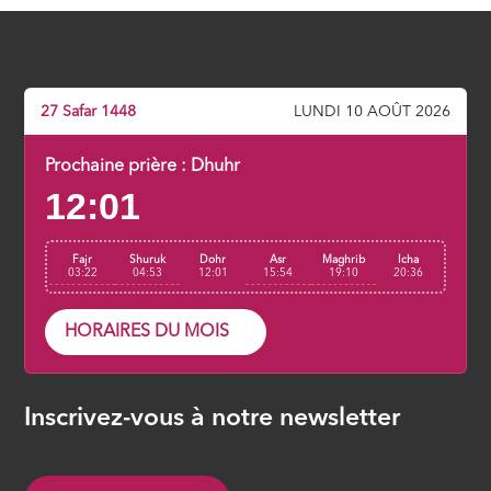
adopter
ÉPISODE 7
La clé de la réussite en ce bas monde
27 Safar 1448
LUNDI 10 AOÛT 2026
ÉPISODE 8
Prochaine prière :
Dhuhr
12:01
La résurrection avant l’heure
ÉPISODE 9
Fajr
Shuruk
Dohr
Asr
Maghrib
Icha
03:22
04:53
12:01
15:54
19:10
20:36
HORAIRES DU MOIS
Inscrivez-vous à notre newsletter