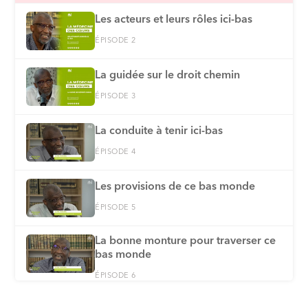
Les acteurs et leurs rôles ici-bas
ÉPISODE 2
La guidée sur le droit chemin
ÉPISODE 3
La conduite à tenir ici-bas
ÉPISODE 4
Les provisions de ce bas monde
ÉPISODE 5
La bonne monture pour traverser ce
bas monde
ÉPISODE 6
Le meilleur des comportements à