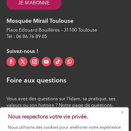
JE M'ABONNE
Mosquée Mirail Toulouse
Place Edouard Bouillères – 31100 Toulouse
Tél : 06 86 76 89 85
Suivez-nous !
Foire aux questions
Vous avez des questions sur l’Islam, sa pratique, ses
valeurs ou son histoire ? Notre page de questions-
réponses rassemble des réponses claires et accessibles
Nous respectons votre vie privée.
à tous, croyants ou simples curieux.
Nous utilisons des cookies pour améliorer votre expérience