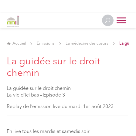
Accueil
Émissions
La médecine des cœurs
La guidée
La guidée sur le droit
chemin
La guidée sur le droit chemin
La vie d’ici bas – Episode 3
Replay de l’émission live du mardi 1er août 2023
__________________________________________________
___
En live tous les mardis et samedis soir