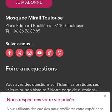
JE M'ABONNE
Mosquée Mirail Toulouse
Place Edouard Bouillères – 31100 Toulouse
Tél : 06 86 76 89 85
Suivez-nous !
Foire aux questions
Vous avez des questions sur l’Islam, sa pratique, ses
valeurs ou son histoire ? Notre page de questions-
réponses rassemble des réponses claires et accessibles
Nous respectons votre vie privée.
à tous, croyants ou simples curieux.
Nous utilisons des cookies pour améliorer votre expérience