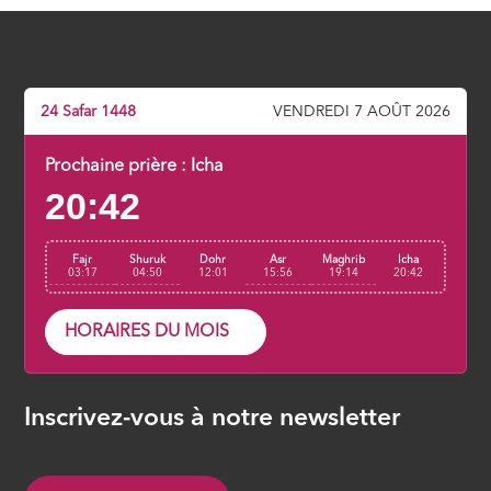
adopter
ÉPISODE 7
La clé de la réussite en ce bas monde
24 Safar 1448
VENDREDI 7 AOÛT 2026
ÉPISODE 8
Prochaine prière :
Icha
20:42
La résurrection avant l’heure
ÉPISODE 9
Fajr
Shuruk
Dohr
Asr
Maghrib
Icha
03:17
04:50
12:01
15:56
19:14
20:42
HORAIRES DU MOIS
Inscrivez-vous à notre newsletter