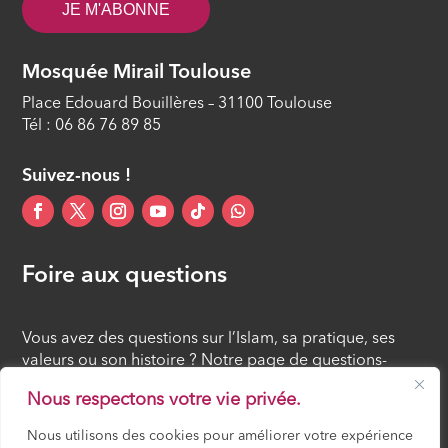
JE M'ABONNE
Mosquée Mirail Toulouse
Place Edouard Bouillères – 31100 Toulouse
Tél : 06 86 76 89 85
Suivez-nous !
Foire aux questions
Vous avez des questions sur l’Islam, sa pratique, ses
valeurs ou son histoire ? Notre page de questions-
réponses rassemble des réponses claires et accessibles
Nous respectons votre vie privée.
à tous, croyants ou simples curieux.
Nous utilisons des cookies pour améliorer votre expérience