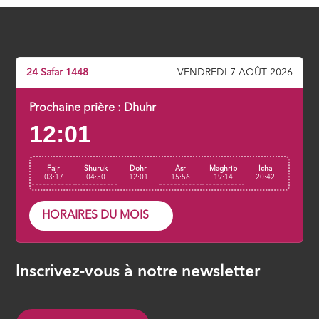
adopter
ÉPISODE 7
La clé de la réussite en ce bas monde
24 Safar 1448
VENDREDI 7 AOÛT 2026
ÉPISODE 8
Prochaine prière :
Dhuhr
12:01
La résurrection avant l’heure
ÉPISODE 9
Fajr
Shuruk
Dohr
Asr
Maghrib
Icha
03:17
04:50
12:01
15:56
19:14
20:42
HORAIRES DU MOIS
Inscrivez-vous à notre newsletter