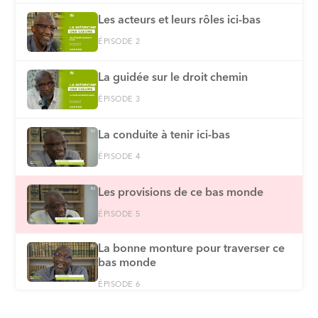
Les acteurs et leurs rôles ici-bas
ÉPISODE 2
La guidée sur le droit chemin
ÉPISODE 3
La conduite à tenir ici-bas
ÉPISODE 4
Les provisions de ce bas monde
ÉPISODE 5
La bonne monture pour traverser ce
bas monde
ÉPISODE 6
Le meilleur des comportements à