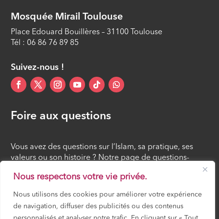
Mosquée Mirail Toulouse
Place Edouard Bouillères – 31100 Toulouse
Tél : 06 86 76 89 85
Suivez-nous !
Foire aux questions
Vous avez des questions sur l’Islam, sa pratique, ses
valeurs ou son histoire ? Notre page de questions-
réponses rassemble des réponses claires et accessibles
Nous respectons votre vie privée.
à tous, croyants ou simples curieux.
Nous utilisons des cookies pour améliorer votre expérience
de navigation, diffuser des publicités ou des contenus
FOIRE AUX QUESTIONS
personnalisés et analyser notre trafic. En cliquant sur « Tout