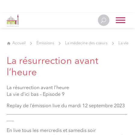
Accueil
Émissions
La médecine des cœurs
La vie d'i
La résurrection avant
l’heure
La résurrection avant l’heure
La vie d’ici bas – Episode 9
Replay de l’émission live du mardi 12 septembre 2023
__________________________________________________
___
En live tous les mercredis et samedis soir