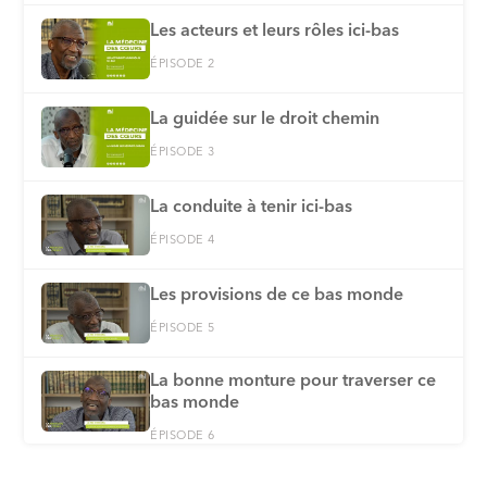
Les acteurs et leurs rôles ici-bas
ÉPISODE 2
La guidée sur le droit chemin
ÉPISODE 3
La conduite à tenir ici-bas
ÉPISODE 4
Les provisions de ce bas monde
ÉPISODE 5
La bonne monture pour traverser ce
bas monde
ÉPISODE 6
Le meilleur des comportements à