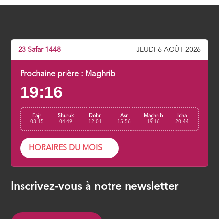
adopter
ÉPISODE 7
La clé de la réussite en ce bas monde
23 Safar 1448
JEUDI 6 AOÛT 2026
ÉPISODE 8
Prochaine prière :
Maghrib
19:16
La résurrection avant l’heure
ÉPISODE 9
Fajr
Shuruk
Dohr
Asr
Maghrib
Icha
03:15
04:49
12:01
15:56
19:16
20:44
HORAIRES DU MOIS
Inscrivez-vous à notre newsletter