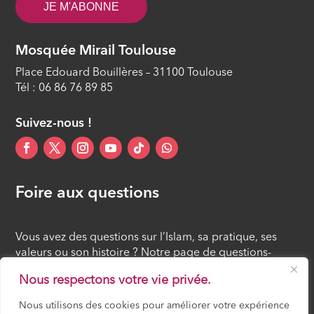
JE M'ABONNE
Mosquée Mirail Toulouse
Place Edouard Bouillères – 31100 Toulouse
Tél : 06 86 76 89 85
Suivez-nous !
Foire aux questions
Vous avez des questions sur l’Islam, sa pratique, ses
valeurs ou son histoire ? Notre page de questions-
réponses rassemble des réponses claires et accessibles
Nous respectons votre vie privée.
à tous, croyants ou simples curieux.
Nous utilisons des cookies pour améliorer votre expérience