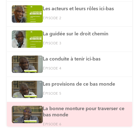
Les acteurs et leurs rôles ici-bas
ÉPISODE 2
La guidée sur le droit chemin
ÉPISODE 3
La conduite à tenir ici-bas
ÉPISODE 4
Les provisions de ce bas monde
ÉPISODE 5
La bonne monture pour traverser ce
bas monde
ÉPISODE 6
Le meilleur des comportements à