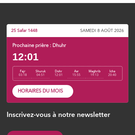
adopter
ÉPISODE 7
La clé de la réussite en ce bas monde
25 Safar 1448
SAMEDI 8 AOÛT 2026
ÉPISODE 8
Prochaine prière :
Dhuhr
12:01
La résurrection avant l’heure
ÉPISODE 9
Fajr
Shuruk
Dohr
Asr
Maghrib
Icha
03:18
04:51
12:01
15:55
19:13
20:40
HORAIRES DU MOIS
Inscrivez-vous à notre newsletter