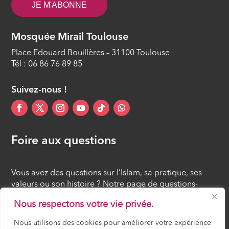
JE M'ABONNE
Mosquée Mirail Toulouse
Place Edouard Bouillères – 31100 Toulouse
Tél : 06 86 76 89 85
Suivez-nous !
Foire aux questions
Vous avez des questions sur l’Islam, sa pratique, ses
valeurs ou son histoire ? Notre page de questions-
réponses rassemble des réponses claires et accessibles
Nous respectons votre vie privée.
à tous, croyants ou simples curieux.
Nous utilisons des cookies pour améliorer votre expérience