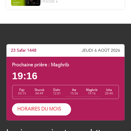
ÉPISODE 6
Les maux des mots
ÉPISODE 7
23 Safar 1448
JEUDI 6 AOÛT 2026
Prochaine prière :
Maghrib
19:16
Fajr
Shuruk
Dohr
Asr
Maghrib
Icha
03:15
04:49
12:01
15:56
19:16
20:44
HORAIRES DU MOIS