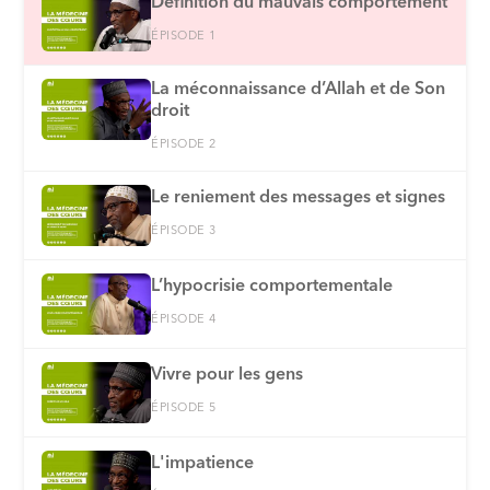
Définition du mauvais comportement
ÉPISODE 1
La méconnaissance d’Allah et de Son
droit
ÉPISODE 2
Le reniement des messages et signes
ÉPISODE 3
L’hypocrisie comportementale
ÉPISODE 4
Vivre pour les gens
ÉPISODE 5
L'impatience