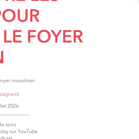
POUR
 LE FOYER
N
e foyer musulman
nstagram
)
llet 2026
____________
is soirs
eplay sur YouTube
odcast