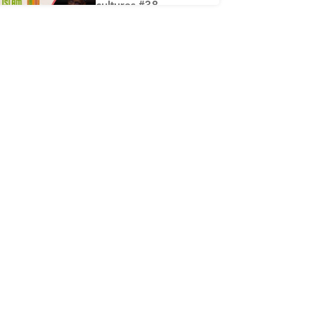
cultures #38 -
L’historique de la
mise par écrit du
Coran
ÉPISODE 38
Islam, savoir et
cultures #37 - Ce qui
profite aux défunts
ÉPISODE 37
Islam, savoir et
cultures #36 -
L’épreuve de la
tombe
ÉPISODE 36
Islam, savoir et