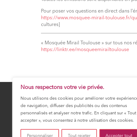
Pour poser vos questions en direct dans l’é
https://www.mosquee-mirail-toulouse.fr/qu
cultures]
_______________________________________
« Mosquée Mirail Toulouse » sur tous nos r
⁠https://linktr.ee/mosqueemirailtoulouse
Nous respectons votre vie privée.
Nous utilisons des cookies pour améliorer votre expérienc
de navigation, diffuser des publicités ou des contenus
25 Safar 1448
SAMEDI 8 AOÛT 20
personnalisés et analyser notre trafic. En cliquant sur « Tout
accepter », vous consentez à notre utilisation des cookies.
Prochaine prière :
Asr
Personnaliser
Tout rejeter
Accepter tout