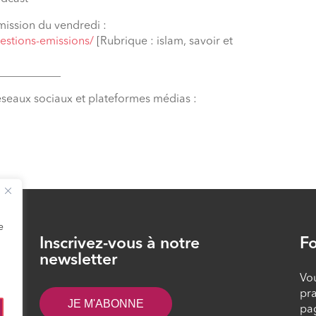
mission du vendredi :
estions-emissions/
[Rubrique : islam, savoir et
___________
éseaux sociaux et plateformes médias :
e
Inscrivez-vous à notre
Fo
26
newsletter
Vou
pra
JE M'ABONNE
pa