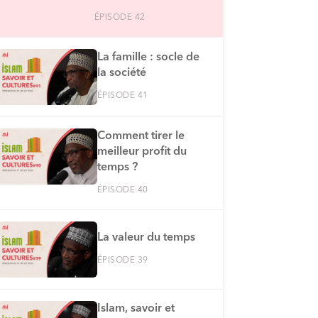
ÉPISODE 42
La famille : socle de
la société
ÉPISODE 41
Comment tirer le
meilleur profit du
temps ?
ÉPISODE 40
La valeur du temps
ÉPISODE 39
Islam, savoir et