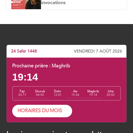
invocations
ÉPISODE 6
Correction de la prière
ÉPISODE 7
Les annulatifs de la prière
24 Safar 1448
VENDREDI 7 AOÛT 2026
ÉPISODE 8
Prochaine prière :
Maghrib
19:14
Fajr
Shuruk
Dohr
Asr
Maghrib
Icha
03:17
04:50
12:01
15:56
19:14
20:42
HORAIRES DU MOIS