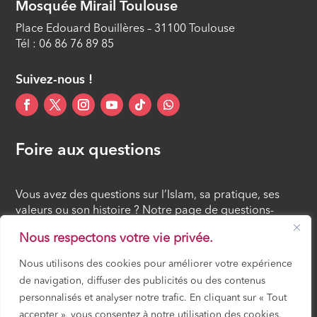
Mosquée Mirail Toulouse
Place Edouard Bouillères – 31100 Toulouse
Tél : 06 86 76 89 85
Suivez-nous !
Foire aux questions
Vous avez des questions sur l’Islam, sa pratique, ses
valeurs ou son histoire ? Notre page de questions-
réponses rassemble des réponses claires et accessibles
Nous respectons votre vie privée.
à tous, croyants ou simples curieux.
Nous utilisons des cookies pour améliorer votre expérience
de navigation, diffuser des publicités ou des contenus
FOIRE AUX QUESTIONS
personnalisés et analyser notre trafic. En cliquant sur « Tout
accepter », vous consentez à notre utilisation des cookies.