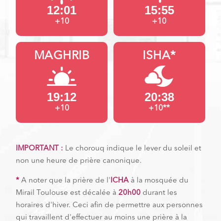
12:01
15:55
+10
+10
MAGHRIB
ISHA*
19:12
20:38
+10
+10**
IMPORTANT :
Le chorouq indique le lever du soleil et
non une heure de prière canonique.
*
A noter que la prière de l'
ICHA
à la mosquée du
Mirail Toulouse est décalée à
20h00
durant les
horaires d'hiver. Ceci afin de permettre aux personnes
qui travaillent d'effectuer au moins une prière à la