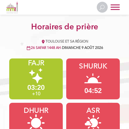
Horaires de prière
TOULOUSE ET SA RÉGION
26 SAFAR 1448 AH
-
DIMANCHE 9 AOÛT 2026
FAJR
SHURUK
03:20
04:52
+10
DHUHR
ASR