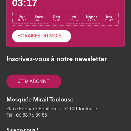
03:17
Fajr
Shuruk
Dohr
Asr
Maghrib
Icha
03:17
04:50
12:01
15:56
19:14
20:42
HORAIRES DU MOIS
Inscrivez-vous à notre newsletter
JE M'ABONNE
Mosquée Mirail Toulouse
Place Edouard Bouillères – 31100 Toulouse
Tél : 06 86 76 89 85
Suivez-nous !