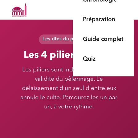
Préparation
Guide complet
Les rites du pèlerinage
Les 4 piliers du Hajj
Quiz
Les piliers sont indispensables à la
validité du pèlerinage. Le
délaissement d'un seul d'entre eux
annule le culte. Parcourez-les un par
un, à votre rythme.