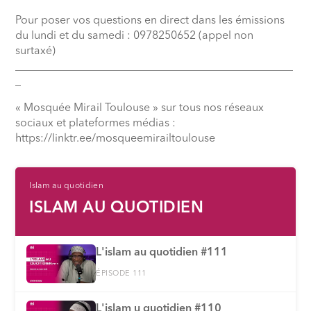
Pour poser vos questions en direct dans les émissions
du lundi et du samedi : 0978250652 (appel non
surtaxé)
__________________________________________________
_
« Mosquée Mirail Toulouse » sur tous nos réseaux
sociaux et plateformes médias :
⁠https://linktr.ee/mosqueemirailtoulouse
Islam au quotidien
ISLAM AU QUOTIDIEN
L'islam au quotidien #111
ÉPISODE 111
L'islam u quotidien #110