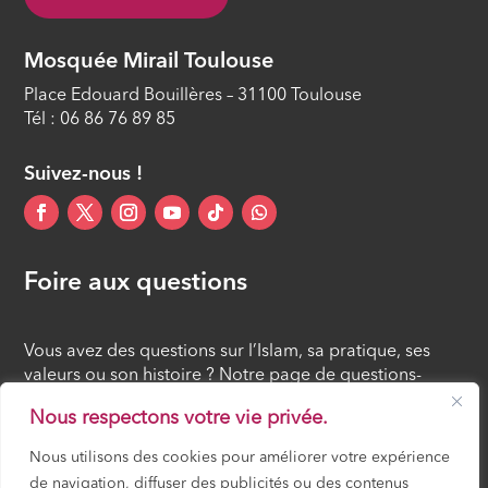
Mosquée Mirail Toulouse
Place Edouard Bouillères – 31100 Toulouse
Tél : 06 86 76 89 85
Suivez-nous !
Foire aux questions
Vous avez des questions sur l’Islam, sa pratique, ses
valeurs ou son histoire ? Notre page de questions-
réponses rassemble des réponses claires et accessibles
Nous respectons votre vie privée.
à tous, croyants ou simples curieux.
Nous utilisons des cookies pour améliorer votre expérience
de navigation, diffuser des publicités ou des contenus