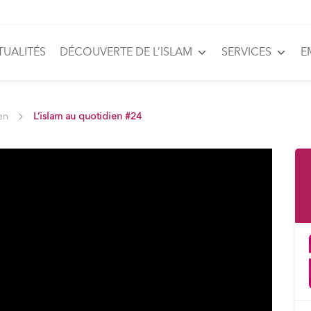
TUALITÉS
DÉCOUVERTE DE L’ISLAM
SERVICES
E
en
L’islam au quotidien #24