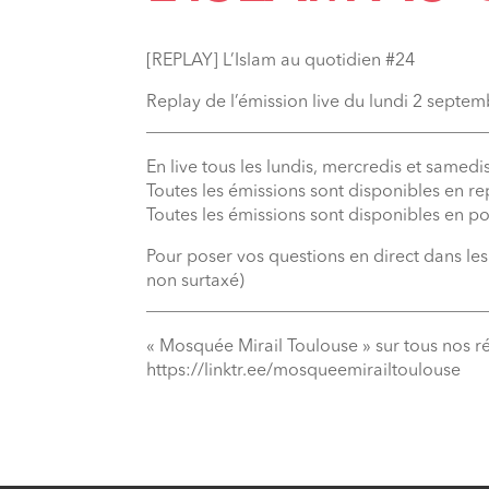
[REPLAY] L’Islam au quotidien #24
Replay de l’émission live du lundi 2 septe
_______________________________________
En live tous les lundis, mercredis et samedis
Toutes les émissions sont disponibles en r
Toutes les émissions sont disponibles en p
Pour poser vos questions en direct dans le
non surtaxé)
_______________________________________
« Mosquée Mirail Toulouse » sur tous nos r
⁠https://linktr.ee/mosqueemirailtoulouse