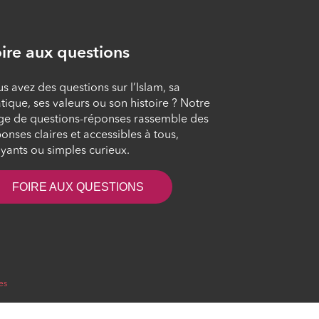
L'islam au quotidien
#102
ÉPISODE 102
ire aux questions
s avez des questions sur l’Islam, sa
L'islam au quotidien
tique, ses valeurs ou son histoire ? Notre
#101
ge de questions-réponses rassemble des
ÉPISODE 101
onses claires et accessibles à tous,
yants ou simples curieux.
L'islam au quotidien
#100
FOIRE AUX QUESTIONS
ÉPISODE 100
es