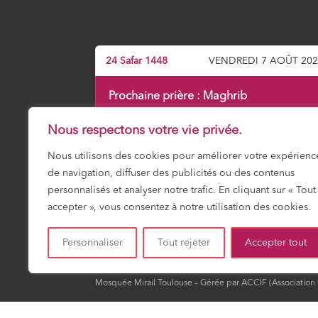
24 Safar 1448
VENDREDI 7 AOÛT 20
Prochaine prière :
Maghrib
19:14
Nous respectons votre vie privée.
Nous utilisons des cookies pour améliorer votre expérienc
de navigation, diffuser des publicités ou des contenus
Fajr
Shuruk
Dohr
Asr
Maghrib
Icha
03:17
04:50
12:01
15:56
19:14
20:4
personnalisés et analyser notre trafic. En cliquant sur « Tout
accepter », vous consentez à notre utilisation des cookies.
HORAIRES DU MOIS
Personnaliser
Tout rejeter
Accepter tout
Mosquée Mirail Toulouse – Gérée par ACCIF (Association Cu