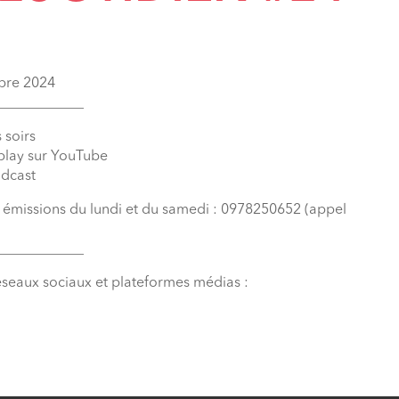
mbre 2024
____________
 soirs
eplay sur YouTube
odcast
s émissions du lundi et du samedi : 0978250652 (appel
____________
éseaux sociaux et plateformes médias :