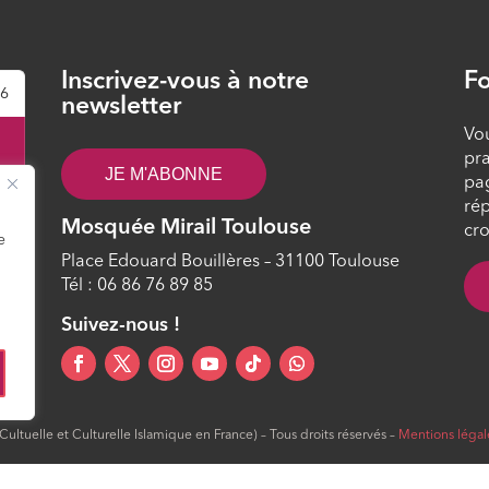
Inscrivez-vous à notre
Fo
26
newsletter
Vou
pra
JE M'ABONNE
pa
rép
Mosquée Mirail Toulouse
cro
e
Place Edouard Bouillères – 31100 Toulouse
Tél : 06 86 76 89 85
2
Suivez-nous !
ltuelle et Culturelle Islamique en France) – Tous droits réservés –
Mentions légal