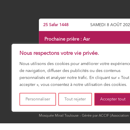
25 Safar 1448
SAMEDI 8 AOÛT 20
Prochaine prière :
Asr
15:55
Nous respectons votre vie privée.
Nous utilisons des cookies pour améliorer votre expérienc
de navigation, diffuser des publicités ou des contenus
Fajr
Shuruk
Dohr
Asr
Maghrib
Icha
03:18
04:51
12:01
15:55
19:13
20:4
personnalisés et analyser notre trafic. En cliquant sur « Tout
accepter », vous consentez à notre utilisation des cookies.
HORAIRES DU MOIS
Personnaliser
Tout rejeter
Accepter tout
Mosquée Mirail Toulouse – Gérée par ACCIF (Association Cu