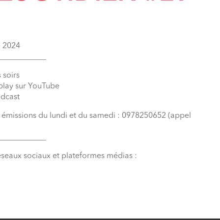
e 2024
____________
 soirs
eplay sur YouTube
odcast
s émissions du lundi et du samedi : 0978250652 (appel
____________
éseaux sociaux et plateformes médias :