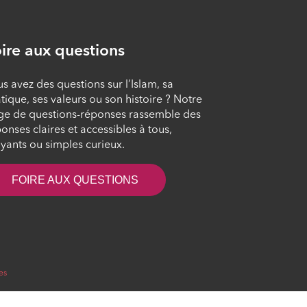
L'islam au quotidien
#102
ÉPISODE 102
ire aux questions
s avez des questions sur l’Islam, sa
L'islam au quotidien
tique, ses valeurs ou son histoire ? Notre
#101
ge de questions-réponses rassemble des
ÉPISODE 101
onses claires et accessibles à tous,
yants ou simples curieux.
L'islam au quotidien
#100
FOIRE AUX QUESTIONS
ÉPISODE 100
es