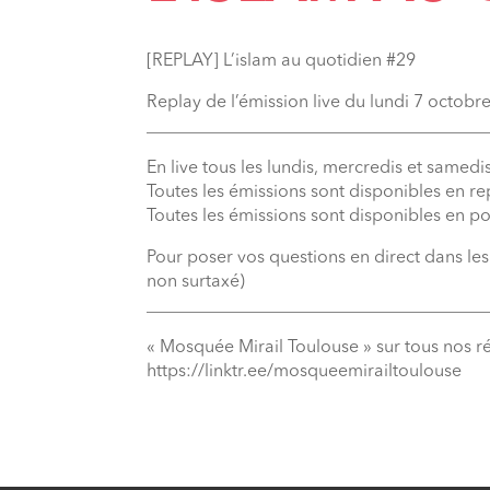
[REPLAY] L’islam au quotidien #29
Replay de l’émission live du lundi 7 octobr
_______________________________________
En live tous les lundis, mercredis et samedis
Toutes les émissions sont disponibles en r
Toutes les émissions sont disponibles en p
Pour poser vos questions en direct dans le
non surtaxé)
_______________________________________
« Mosquée Mirail Toulouse » sur tous nos r
⁠https://linktr.ee/mosqueemirailtoulouse