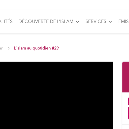
LITÉS
DÉCOUVERTE DE L’ISLAM
SERVICES
EMI
en
L’islam au quotidien #29