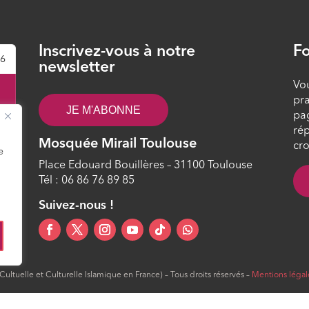
Inscrivez-vous à notre
Fo
26
newsletter
Vou
pra
JE M'ABONNE
pa
rép
Mosquée Mirail Toulouse
cro
e
Place Edouard Bouillères – 31100 Toulouse
Tél : 06 86 76 89 85
0
Suivez-nous !
ltuelle et Culturelle Islamique en France) – Tous droits réservés –
Mentions légal