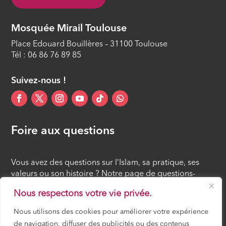
Mosquée Mirail Toulouse
Place Edouard Bouillères – 31100 Toulouse
Tél : 06 86 76 89 85
Suivez-nous !
Foire aux questions
Vous avez des questions sur l’Islam, sa pratique, ses
valeurs ou son histoire ? Notre page de questions-
réponses rassemble des réponses claires et accessibles
Nous respectons votre vie privée.
à tous, croyants ou simples curieux.
Nous utilisons des cookies pour améliorer votre expérience
de navigation, diffuser des publicités ou des contenus