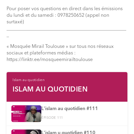
Pour poser vos questions en direct dans les émissions
du lundi et du samedi : 0978250652 (appel non
surtaxé)
__________________________________________________
_
« Mosquée Mirail Toulouse » sur tous nos réseaux
sociaux et plateformes médias :
⁠https://linktr.ee/mosqueemirailtoulouse
Islam au quotidien
ISLAM AU QUOTIDIEN
L'islam au quotidien #111
ÉPISODE 111
L'islam u quotidien #110