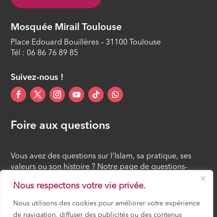
Mosquée Mirail Toulouse
Place Edouard Bouillères – 31100 Toulouse
Tél : 06 86 76 89 85
Suivez-nous !
Foire aux questions
Vous avez des questions sur l’Islam, sa pratique, ses
valeurs ou son histoire ? Notre page de questions-
réponses rassemble des réponses claires et accessibles
Nous respectons votre vie privée.
à tous, croyants ou simples curieux.
Nous utilisons des cookies pour améliorer votre expérience
de navigation, diffuser des publicités ou des contenus