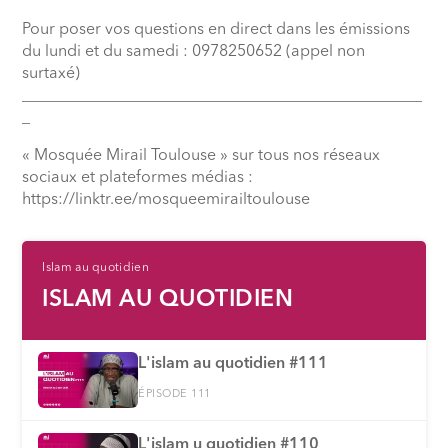
Pour poser vos questions en direct dans les émissions
du lundi et du samedi : 0978250652 (appel non
surtaxé)
__________________________________________________
_
« Mosquée Mirail Toulouse » sur tous nos réseaux
sociaux et plateformes médias :
⁠https://linktr.ee/mosqueemirailtoulouse
Islam au quotidien
ISLAM AU QUOTIDIEN
L'islam au quotidien #111
ÉPISODE 111
L'islam u quotidien #110