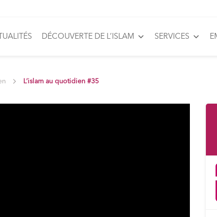
TUALITÉS
DÉCOUVERTE DE L’ISLAM
SERVICES
E
en
L’islam au quotidien #35