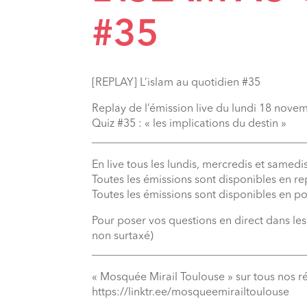
#35
[REPLAY] L’islam au quotidien #35
Replay de l’émission live du lundi 18 nov
Quiz #35 : « les implications du destin »
_______________________________________
En live tous les lundis, mercredis et samedis
Toutes les émissions sont disponibles en r
Toutes les émissions sont disponibles en p
Pour poser vos questions en direct dans le
non surtaxé)
_______________________________________
« Mosquée Mirail Toulouse » sur tous nos r
⁠https://linktr.ee/mosqueemirailtoulouse