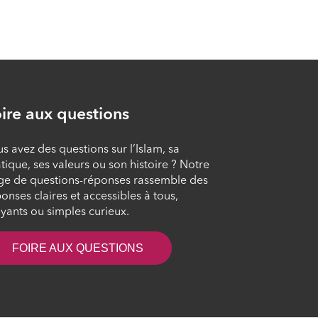
L'islam au quotidien
#102
ÉPISODE 102
L'islam au quotidien
#101
ire aux questions
ÉPISODE 101
s avez des questions sur l’Islam, sa
tique, ses valeurs ou son histoire ? Notre
L'islam au quotidien
ge de questions-réponses rassemble des
#100
onses claires et accessibles à tous,
ÉPISODE 100
yants ou simples curieux.
FOIRE AUX QUESTIONS