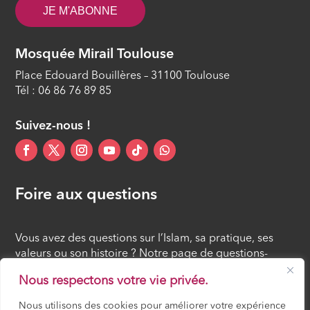
JE M'ABONNE
Mosquée Mirail Toulouse
Place Edouard Bouillères – 31100 Toulouse
Tél : 06 86 76 89 85
Suivez-nous !
Foire aux questions
Vous avez des questions sur l’Islam, sa pratique, ses
valeurs ou son histoire ? Notre page de questions-
réponses rassemble des réponses claires et accessibles
Nous respectons votre vie privée.
à tous, croyants ou simples curieux.
Nous utilisons des cookies pour améliorer votre expérience