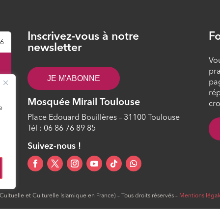
Inscrivez-vous à notre
Fo
26
newsletter
Vou
pra
JE M'ABONNE
pa
rép
Mosquée Mirail Toulouse
cro
e
Place Edouard Bouillères – 31100 Toulouse
Tél : 06 86 76 89 85
2
Suivez-nous !
ltuelle et Culturelle Islamique en France) – Tous droits réservés –
Mentions légal