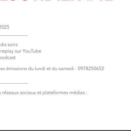
 2025
____________
dis soirs
n replay sur YouTube
 podcast
 les émissions du lundi et du samedi : 0978250652
____________
s réseaux sociaux et plateformes médias :