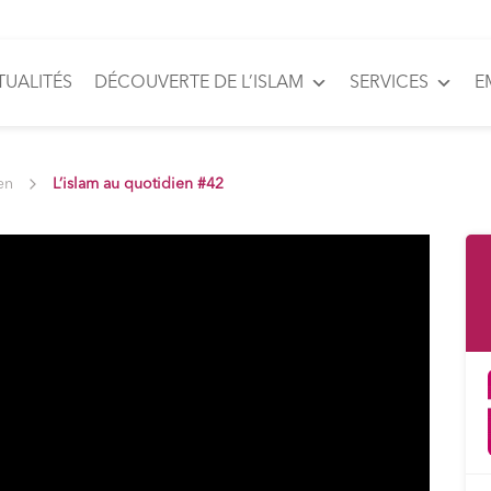
TUALITÉS
DÉCOUVERTE DE L’ISLAM
SERVICES
E
en
L’islam au quotidien #42