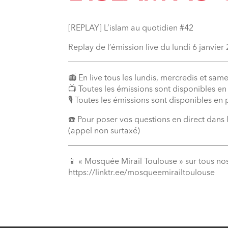
[REPLAY] L’islam au quotidien #42
Replay de l’émission live du lundi 6 janvier
_______________________________________
📻 En live tous les lundis, mercredis et same
📺 Toutes les émissions sont disponibles e
🎙️ Toutes les émissions sont disponibles en
☎️ Pour poser vos questions en direct dans
(appel non surtaxé)
_______________________________________
📱 « Mosquée Mirail Toulouse » sur tous no
⁠https://linktr.ee/mosqueemirailtoulouse