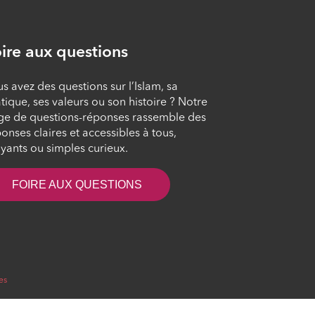
L'islam au quotidien
#102
ÉPISODE 102
ire aux questions
s avez des questions sur l’Islam, sa
L'islam au quotidien
tique, ses valeurs ou son histoire ? Notre
#101
ge de questions-réponses rassemble des
ÉPISODE 101
onses claires et accessibles à tous,
yants ou simples curieux.
L'islam au quotidien
#100
FOIRE AUX QUESTIONS
ÉPISODE 100
es