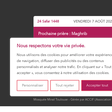
24 Safar 1448
VENDREDI 7 AOÛT 20
Prochaine prière :
Maghrib
19:14
Nous respectons votre vie privée.
Nous utilisons des cookies pour améliorer votre expérienc
de navigation, diffuser des publicités ou des contenus
Fajr
Shuruk
Dohr
Asr
Maghrib
Icha
03:17
04:50
12:01
15:56
19:14
20:4
personnalisés et analyser notre trafic. En cliquant sur « Tout
accepter », vous consentez à notre utilisation des cookies.
HORAIRES DU MOIS
Personnaliser
Tout rejeter
Accepter tout
Mosquée Mirail Toulouse – Gérée par ACCIF (Association Cu