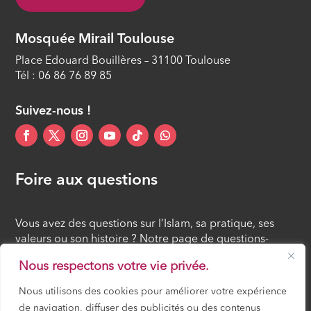
Mosquée Mirail Toulouse
Place Edouard Bouillères – 31100 Toulouse
Tél : 06 86 76 89 85
Suivez-nous !
Foire aux questions
Vous avez des questions sur l’Islam, sa pratique, ses
valeurs ou son histoire ? Notre page de questions-
réponses rassemble des réponses claires et accessibles
Nous respectons votre vie privée.
à tous, croyants ou simples curieux.
Nous utilisons des cookies pour améliorer votre expérience
de navigation, diffuser des publicités ou des contenus