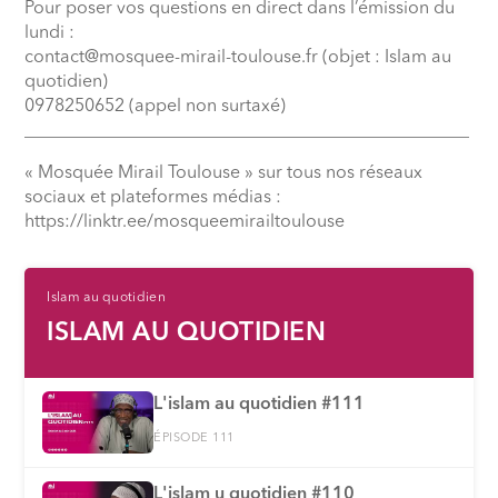
Pour poser vos questions en direct dans l’émission du
lundi :
contact@mosquee-mirail-toulouse.fr (objet : Islam au
quotidien)
0978250652 (appel non surtaxé)
__________________________________________________
« Mosquée Mirail Toulouse » sur tous nos réseaux
sociaux et plateformes médias :
⁠https://linktr.ee/mosqueemirailtoulouse
Islam au quotidien
ISLAM AU QUOTIDIEN
L'islam au quotidien #111
ÉPISODE 111
L'islam u quotidien #110