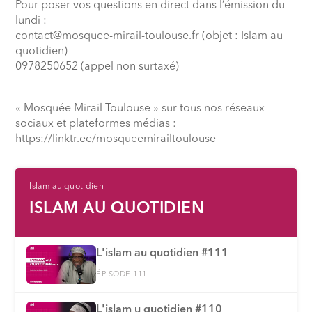
Pour poser vos questions en direct dans l’émission du
lundi :
contact@mosquee-mirail-toulouse.fr (objet : Islam au
quotidien)
0978250652 (appel non surtaxé)
__________________________________________________
« Mosquée Mirail Toulouse » sur tous nos réseaux
sociaux et plateformes médias :
⁠https://linktr.ee/mosqueemirailtoulouse
Islam au quotidien
ISLAM AU QUOTIDIEN
L'islam au quotidien #111
ÉPISODE 111
L'islam u quotidien #110