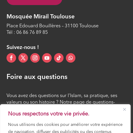
Mosquée Mirail Toulouse
Place Edouard Bouillères – 31100 Toulouse
Tél : 06 86 76 89 85
Suivez-nous !
Foire aux questions
Vous avez des questions sur l’Islam, sa pratique, ses
valeurs ou son histoire ? Notre page de questions-
réponses rassemble des réponses claires et accessibles
Nous respectons votre vie privée.
à tous, croyants ou simples curieux.
Nous utilisons des cookies pour améliorer votre expérience
de navigation, diffuser des publicités ou des contenus