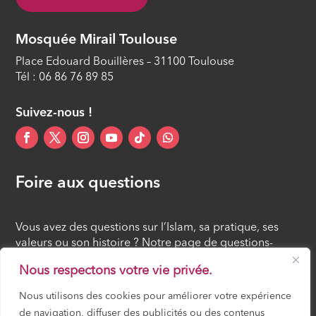
Mosquée Mirail Toulouse
Place Edouard Bouillères – 31100 Toulouse
Tél : 06 86 76 89 85
Suivez-nous !
Foire aux questions
Vous avez des questions sur l’Islam, sa pratique, ses
valeurs ou son histoire ? Notre page de questions-
réponses rassemble des réponses claires et accessibles
Nous respectons votre vie privée.
à tous, croyants ou simples curieux.
Nous utilisons des cookies pour améliorer votre expérience
de navigation, diffuser des publicités ou des contenus