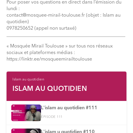
Pour poser vos questions en direct dans l’émission du
lundi :
contact@mosquee-mirail-toulouse.fr (objet : Islam au
quotidien)
0978250652 (appel non surtaxé)
__________________________________________________
« Mosquée Mirail Toulouse » sur tous nos réseaux
sociaux et plateformes médias :
⁠https://linktr.ee/mosqueemirailtoulouse
Islam au quotidien
ISLAM AU QUOTIDIEN
L'islam au quotidien #111
ÉPISODE 111
L'islam u quotidien #110