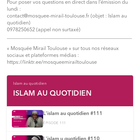
Pour poser vos questions en direct dans l’émission du
lundi :
contact@mosquee-mirail-toulouse.fr (objet : Islam au
quotidien)
0978250652 (appel non surtaxé)
__________________________________________________
« Mosquée Mirail Toulouse » sur tous nos réseaux
sociaux et plateformes médias :
⁠https://linktr.ee/mosqueemirailtoulouse
Islam au quotidien
ISLAM AU QUOTIDIEN
L'islam au quotidien #111
ÉPISODE 111
L'islam u quotidien #110