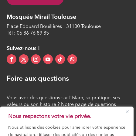
Mosquée Mirail Toulouse
Place Edouard Bouillères – 31100 Toulouse
Tél : 06 86 76 89 85
Suivez-nous !
Foire aux questions
Vous avez des questions sur l’Islam, sa pratique, ses
valeurs ou son histoire ? Notre page de questions-
réponses rassemble des réponses claires et accessibles
Nous respectons votre vie privée.
à tous, croyants ou simples curieux.
Nous utilisons des cookies pour améliorer votre expérience
de navigation, diffuser des publicités ou des contenus