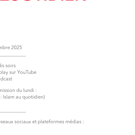
embre 2025
___________
is soirs
eplay sur YouTube
odcast
mission du lundi :
: Islam au quotidien)
___________
éseaux sociaux et plateformes médias :