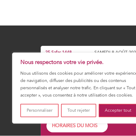
25 Safar 1448
SAMEDI 8 AOÛT 20
Nous respectons votre vie privée.
Prochaine prière :
Maghrib
Nous utilisons des cookies pour améliorer votre expérienc
19:13
de navigation, diffuser des publicités ou des contenus
personnalisés et analyser notre trafic. En cliquant sur « Tout
accepter », vous consentez à notre utilisation des cookies.
Fajr
Shuruk
Dohr
Asr
Maghrib
Icha
03:18
04:51
12:01
15:55
19:13
20:4
Personnaliser
Tout rejeter
Accepter tout
HORAIRES DU MOIS