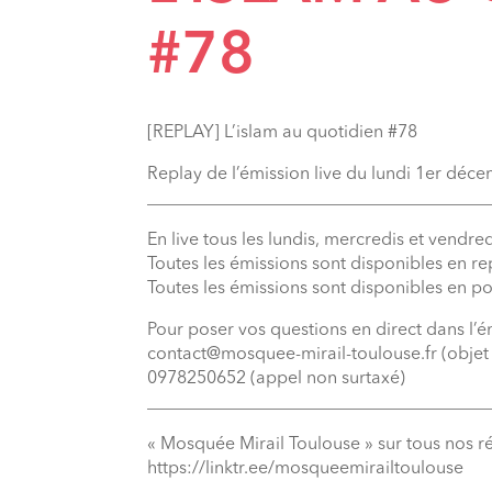
#78
[REPLAY] L’islam au quotidien #78
Replay de l’émission live du lundi 1er déc
_______________________________________
En live tous les lundis, mercredis et vendred
Toutes les émissions sont disponibles en r
Toutes les émissions sont disponibles en p
Pour poser vos questions en direct dans l’é
contact@mosquee-mirail-toulouse.fr (objet 
0978250652 (appel non surtaxé)
_______________________________________
« Mosquée Mirail Toulouse » sur tous nos r
⁠https://linktr.ee/mosqueemirailtoulouse