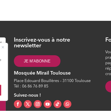
Inscrivez-vous à notre
Fo
26
newsletter
Vou
pra
e
JE M'ABONNE
pa
rép
Mosquée Mirail Toulouse
cro
Place Edouard Bouillères – 31100 Toulouse
Tél : 06 86 76 89 85
0
Suivez-nous !