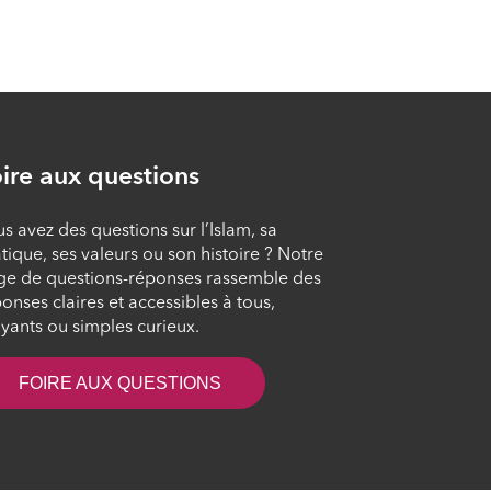
L'islam au quotidien
#102
ÉPISODE 102
L'islam au quotidien
#101
ire aux questions
ÉPISODE 101
s avez des questions sur l’Islam, sa
tique, ses valeurs ou son histoire ? Notre
L'islam au quotidien
ge de questions-réponses rassemble des
#100
onses claires et accessibles à tous,
ÉPISODE 100
yants ou simples curieux.
FOIRE AUX QUESTIONS