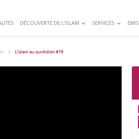
LITÉS
DÉCOUVERTE DE L’ISLAM
SERVICES
EMI
en
L’islam au quotidien #78