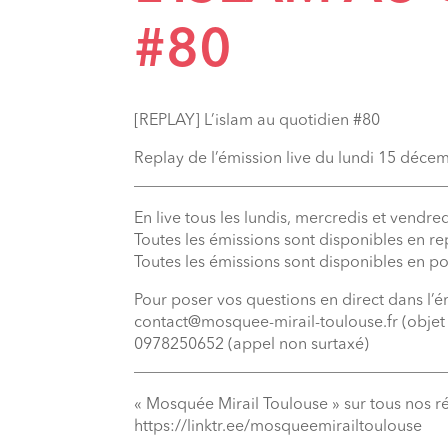
#80
[REPLAY] L’islam au quotidien #80
Replay de l’émission live du lundi 15 déc
_______________________________________
En live tous les lundis, mercredis et vendred
Toutes les émissions sont disponibles en r
Toutes les émissions sont disponibles en p
Pour poser vos questions en direct dans l’é
contact@mosquee-mirail-toulouse.fr (objet 
0978250652 (appel non surtaxé)
_______________________________________
« Mosquée Mirail Toulouse » sur tous nos r
⁠https://linktr.ee/mosqueemirailtoulouse