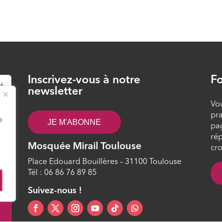
Inscrivez-vous à notre
Fo
26
newsletter
Vou
pra
e
JE M'ABONNE
pa
rép
Mosquée Mirail Toulouse
cro
Place Edouard Bouillères – 31100 Toulouse
Tél : 06 86 76 89 85
4
Suivez-nous !