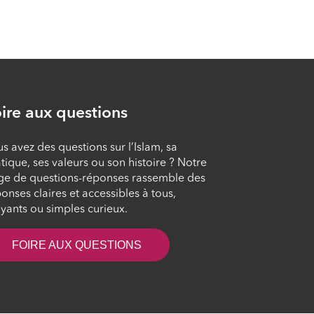
L'islam au quotidien
#102
ÉPISODE 102
L'islam au quotidien
#101
ire aux questions
ÉPISODE 101
s avez des questions sur l’Islam, sa
tique, ses valeurs ou son histoire ? Notre
L'islam au quotidien
ge de questions-réponses rassemble des
#100
onses claires et accessibles à tous,
ÉPISODE 100
yants ou simples curieux.
FOIRE AUX QUESTIONS