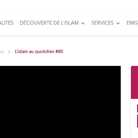
LITÉS
DÉCOUVERTE DE L’ISLAM
SERVICES
EMI
en
L’islam au quotidien #80