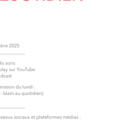
embre 2025
___________
is soirs
eplay sur YouTube
odcast
mission du lundi :
: Islam au quotidien)
___________
éseaux sociaux et plateformes médias :