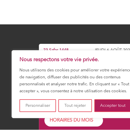
23 Safar 1448
JEUDI 6 AOÛT 20
Nous respectons votre vie privée.
Prochaine prière :
Icha
Nous utilisons des cookies pour améliorer votre expérienc
20:44
de navigation, diffuser des publicités ou des contenus
personnalisés et analyser notre trafic. En cliquant sur « Tout
accepter », vous consentez à notre utilisation des cookies.
Fajr
Shuruk
Dohr
Asr
Maghrib
Icha
03:15
04:49
12:01
15:56
19:16
20:4
Personnaliser
Tout rejeter
Accepter tout
HORAIRES DU MOIS