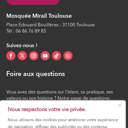
Mosquée Mirail Toulouse
Place Edouard Bouillères – 31100 Toulouse
Tél : 06 86 76 89 85
Suivez-nous !
Foire aux questions
Vous avez des questions sur l’Islam, sa pratique, ses
valeurs ou son histoire ? Notre page de questions-
réponses rassemble des réponses claires et accessibles
Nous respectons votre vie privée.
à tous, croyants ou simples curieux.
Nous utilisons des cookies pour améliorer votre expérience
de navigation, diffuser des publicités ou des contenus