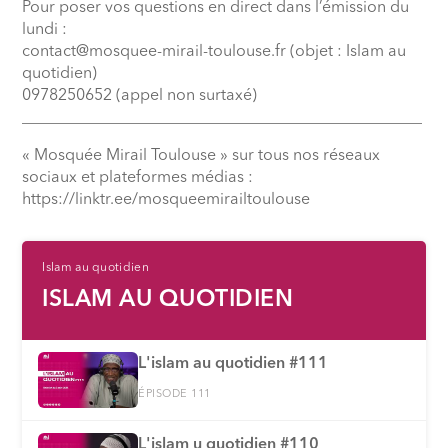
Pour poser vos questions en direct dans l’émission du
lundi :
contact@mosquee-mirail-toulouse.fr (objet : Islam au
quotidien)
0978250652 (appel non surtaxé)
__________________________________________________
« Mosquée Mirail Toulouse » sur tous nos réseaux
sociaux et plateformes médias :
⁠https://linktr.ee/mosqueemirailtoulouse
Islam au quotidien
ISLAM AU QUOTIDIEN
L'islam au quotidien #111
ÉPISODE 111
L'islam u quotidien #110