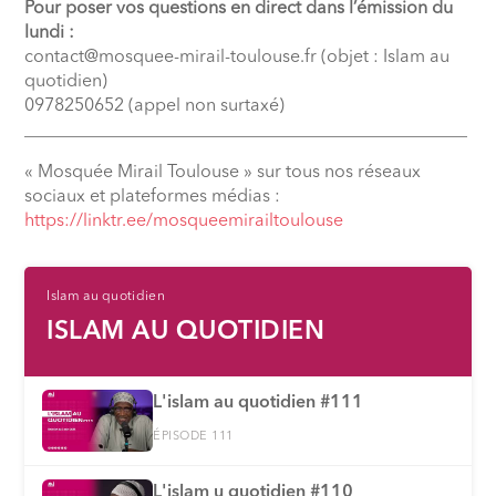
Pour poser vos questions en direct dans l’émission du
lundi :
contact@mosquee-mirail-toulouse.fr (objet : Islam au
quotidien)
0978250652 (appel non surtaxé)
__________________________________________________
« Mosquée Mirail Toulouse » sur tous nos réseaux
sociaux et plateformes médias :
https://linktr.ee/mosqueemirailtoulouse
Islam au quotidien
ISLAM AU QUOTIDIEN
L'islam au quotidien #111
ÉPISODE 111
L'islam u quotidien #110