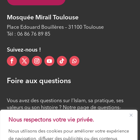
Mosquée Mirail Toulouse
Place Edouard Bouillères – 31100 Toulouse
Tél : 06 86 76 89 85
Suivez-nous !
Foire aux questions
Vous avez des questions sur l’Islam, sa pratique, ses
valeurs ou son histoire ? Notre page de questions-
réponses rassemble des réponses claires et accessibles
Nous respectons votre vie privée.
à tous, croyants ou simples curieux.
Nous utilisons des cookies pour améliorer votre expérience
de navigation, diffuser des publicités ou des contenus