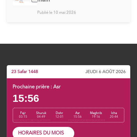
Publié le 10 mai 2026
23 Safar 1448
JEUDI 6 AOÛT 2026
Prochaine prière :
Asr
15:56
Fajr
Shuruk
Dohr
Asr
Maghrib
Icha
03:15
04:49
12:01
15:56
19:16
20:44
HORAIRES DU MOIS