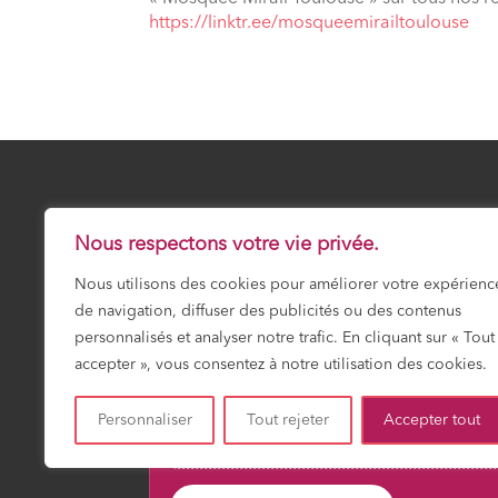
⁠https://linktr.ee/mosqueemirailtoulouse
23 Safar 1448
JEUDI 6 AOÛT 20
Nous respectons votre vie privée.
Nous utilisons des cookies pour améliorer votre expérienc
Prochaine prière :
Asr
de navigation, diffuser des publicités ou des contenus
15:56
personnalisés et analyser notre trafic. En cliquant sur « Tout
accepter », vous consentez à notre utilisation des cookies.
Personnaliser
Tout rejeter
Accepter tout
Fajr
Shuruk
Dohr
Asr
Maghrib
Icha
03:15
04:49
12:01
15:56
19:16
20:4