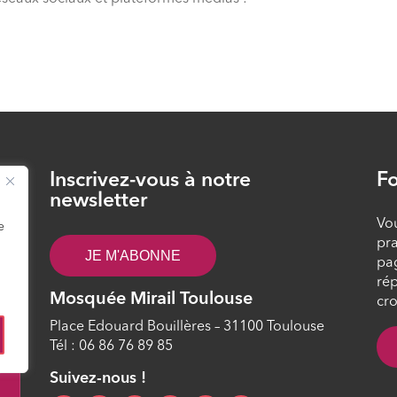
Inscrivez-vous à notre
Fo
26
newsletter
Vou
e
pra
JE M'ABONNE
pa
rép
Mosquée Mirail Toulouse
cro
Place Edouard Bouillères – 31100 Toulouse
Tél : 06 86 76 89 85
4
Suivez-nous !