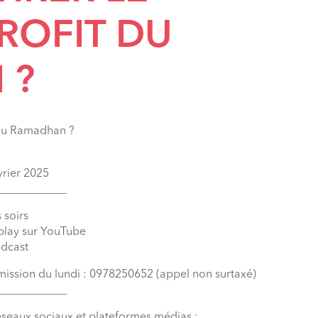
ROFIT DU
 ?
 du Ramadhan ?
vrier 2025
____________
 soirs
eplay sur YouTube
odcast
émission du lundi : 0978250652 (appel non surtaxé)
____________
éseaux sociaux et plateformes médias :