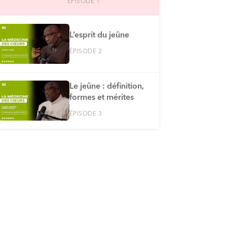
ÉPISODE 1
L’esprit du jeûne
ÉPISODE 2
Le jeûne : définition,
formes et mérites
ÉPISODE 3