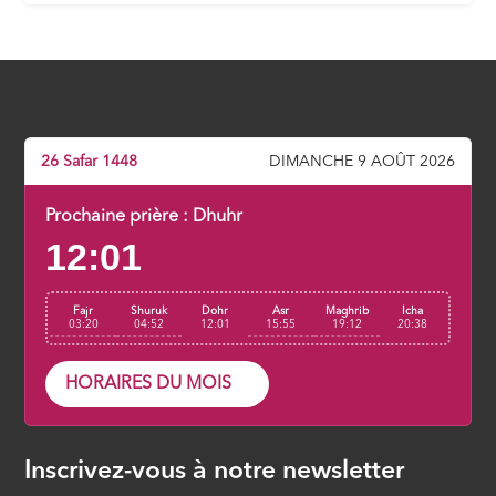
Aimer le bien pour tous
ÉPISODE 7
Le renoncement à ce bas monde
ÉPISODE 8
26 Safar 1448
DIMANCHE 9 AOÛT 2026
S’apprêter à la rencontre d’Allah
Prochaine prière :
Dhuhr
12:01
ÉPISODE 9
Fajr
Shuruk
Dohr
Asr
Maghrib
Icha
03:20
04:52
12:01
15:55
19:12
20:38
HORAIRES DU MOIS
Inscrivez-vous à notre newsletter