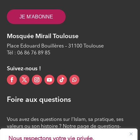
JE M'ABONNE
Mosquée Mirail Toulouse
Place Edouard Bouillères – 31100 Toulouse
Tél : 06 86 76 89 85
Suivez-nous !
Foire aux questions
Vous avez des questions sur l’Islam, sa pratique, ses
valeurs ou son histoire ? Notre page de questions-
réponses rassemble des réponses claires et accessibles
Nous respectons votre vie privée.