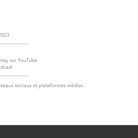
 2023
____________
eplay sur YouTube
odcast
____________
éseaux sociaux et plateformes médias :