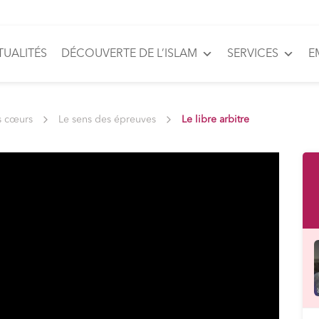
TUALITÉS
DÉCOUVERTE DE L’ISLAM
SERVICES
E
s cœurs
Le sens des épreuves
Le libre arbitre