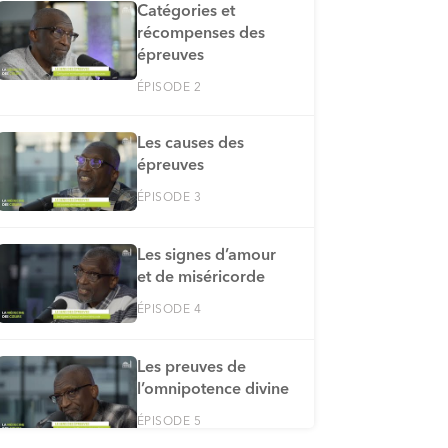
Catégories et
récompenses des
épreuves
ÉPISODE 2
Les causes des
épreuves
ÉPISODE 3
Les signes d’amour
et de miséricorde
ÉPISODE 4
Les preuves de
l’omnipotence divine
ÉPISODE 5