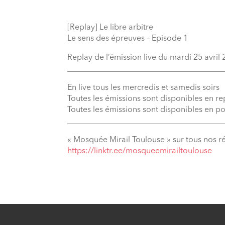
[Replay] Le libre arbitre
Le sens des épreuves – Episode 1
Replay de l’émission live du mardi 25 avril
_______________________________________
En live tous les mercredis et samedis soirs
Toutes les émissions sont disponibles en r
Toutes les émissions sont disponibles en p
_______________________________________
« Mosquée Mirail Toulouse » sur tous nos r
https://linktr.ee/mosqueemirailtoulouse