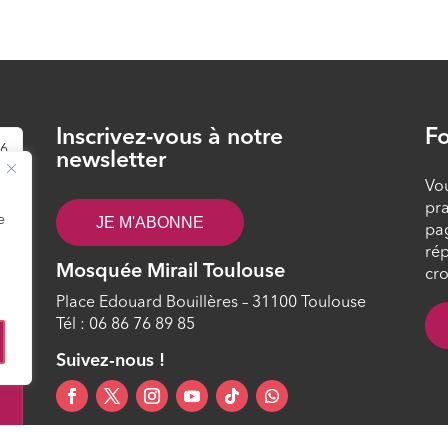
Inscrivez-vous à notre
Fo
6
newsletter
Vou
pra
e
JE M'ABONNE
pa
rép
Mosquée Mirail Toulouse
cro
Place Edouard Bouillères – 31100 Toulouse
Tél : 06 86 76 89 85
8
Suivez-nous !