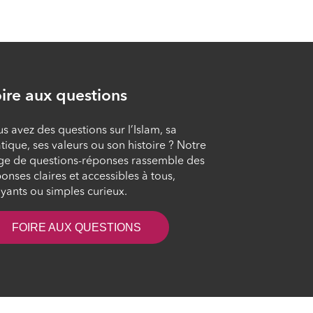
ÉPISODE 9
Face au mal des gens
ÉPISODE 10
ire aux questions
Rechercher la
s avez des questions sur l’Islam, sa
positivité
tique, ses valeurs ou son histoire ? Notre
ge de questions-réponses rassemble des
ÉPISODE 11
onses claires et accessibles à tous,
yants ou simples curieux.
Veiller à ne dire que
du bien
FOIRE AUX QUESTIONS
ÉPISODE 12