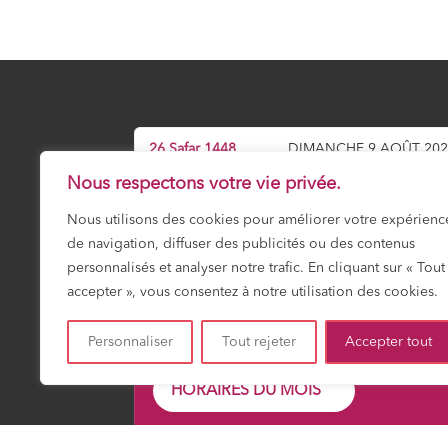
26 Safar 1448
DIMANCHE 9 AOÛT 202
Nous respectons votre vie privée.
Prochaine prière :
Dhuhr
Nous utilisons des cookies pour améliorer votre expérienc
12:01
de navigation, diffuser des publicités ou des contenus
personnalisés et analyser notre trafic. En cliquant sur « Tout
accepter », vous consentez à notre utilisation des cookies.
Fajr
Shuruk
Dohr
Asr
Maghrib
Icha
03:20
04:52
12:01
15:55
19:12
20:3
Personnaliser
Tout rejeter
Accepter tout
HORAIRES DU MOIS