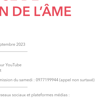
N DE L’ÂME
septembre 2023
______________
 sur YouTube
t
émission du samedi : 0977199944 (appel non surtaxé)
______________
éseaux sociaux et plateformes médias :