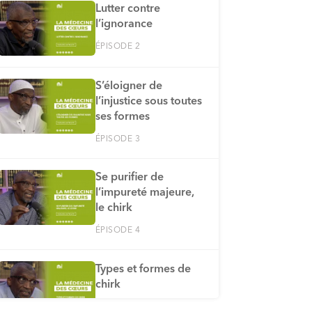
Lutter contre
l’ignorance
ÉPISODE 2
S’éloigner de
l’injustice sous toutes
ses formes
ÉPISODE 3
Se purifier de
l’impureté majeure,
le chirk
ÉPISODE 4
Types et formes de
chirk
ÉPISODE 5