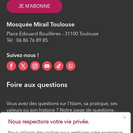
JE M'ABONNE
ÉPISODE 11
Le remerciement : reflet de la
Mosquée Mirail Toulouse
reconnaissance des bienfaits divins
Place Edouard Bouillères – 31100 Toulouse
ÉPISODE 12
Tél : 06 86 76 89 85
Suivez-nous !
Foire aux questions
Vous avez des questions sur l’Islam, sa pratique, ses
valeurs ou son histoire ? Notre page de questions-
réponses rassemble des réponses claires et accessibles
Nous respectons votre vie privée.
à tous, croyants ou simples curieux.
Nous utilisons des cookies pour améliorer votre expérience