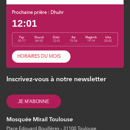
Prochaine prière :
Dhuhr
12:01
Fajr
Shuruk
Dohr
Asr
Maghrib
Icha
03:17
04:50
12:01
15:56
19:14
20:42
HORAIRES DU MOIS
Inscrivez-vous à notre newsletter
JE M'ABONNE
Mosquée Mirail Toulouse
Place Edouard Bouillères – 31100 Toulouse