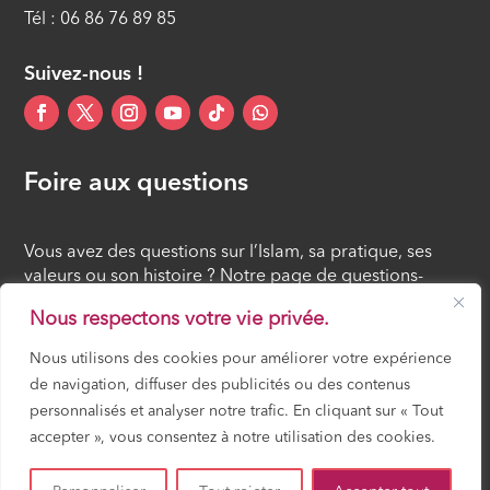
Tél : 06 86 76 89 85
Suivez-nous !
Foire aux questions
Vous avez des questions sur l’Islam, sa pratique, ses
valeurs ou son histoire ? Notre page de questions-
réponses rassemble des réponses claires et accessibles
Nous respectons votre vie privée.
à tous, croyants ou simples curieux.
Nous utilisons des cookies pour améliorer votre expérience
de navigation, diffuser des publicités ou des contenus
FOIRE AUX QUESTIONS
personnalisés et analyser notre trafic. En cliquant sur « Tout
accepter », vous consentez à notre utilisation des cookies.
Mosquée Mirail Toulouse – Gérée par ACCIF (Association Cultuelle et
Culturelle Islamique en France) – Tous droits réservés –
Mentions légales