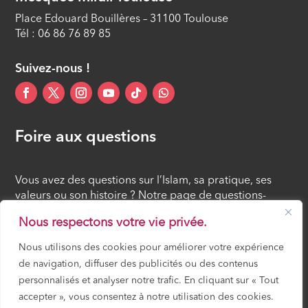
Place Edouard Bouillères – 31100 Toulouse
Tél : 06 86 76 89 85
Suivez-nous !
Foire aux questions
Vous avez des questions sur l’Islam, sa pratique, ses
valeurs ou son histoire ? Notre page de questions-
réponses rassemble des réponses claires et accessibles
Nous respectons votre vie privée.
à tous, croyants ou simples curieux.
Nous utilisons des cookies pour améliorer votre expérience
de navigation, diffuser des publicités ou des contenus
FOIRE AUX QUESTIONS
personnalisés et analyser notre trafic. En cliquant sur « Tout
accepter », vous consentez à notre utilisation des cookies.