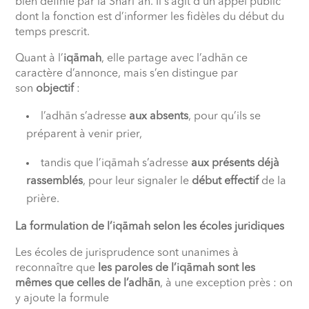
bien définie par la Sharīʿah. Il s’agit d’un appel public
dont la fonction est d’informer les fidèles du début du
temps prescrit.
Quant à l’
iqāmah
, elle partage avec l’adhān ce
caractère d’annonce, mais s’en distingue par
son
objectif
:
l’adhān s’adresse
aux absents
, pour qu’ils se
préparent à venir prier,
tandis que l’iqāmah s’adresse
aux présents déjà
rassemblés
, pour leur signaler le
début effectif
de la
prière.
La formulation de l’iqāmah selon les écoles juridiques
Les écoles de jurisprudence sont unanimes à
reconnaître que
les paroles de l’iqāmah sont les
mêmes que celles de l’adhān
, à une exception près : on
y ajoute la formule