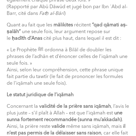
également chaque phrase deux fois. »
(Rapporté par Abū Dāwūd et jugé bon par Ibn ʿAbd al-
Barr, cité dans
Fatḥ al-Bārī
)
Quant au fait que les
mālikites
récitent
“qad qāmati aṣ-
ṣalāh”
une seule fois, leur argument repose sur
le
ḥadīth d’Anas
cité plus haut, dans lequel il est dit :
« Le Prophète ﷺ ordonna à Bilāl de doubler les
phrases de l’adhān et d’énoncer celles de l’iqāmah une
seule fois. »
Ainsi, selon leur compréhension, cette phrase unique
fait partie du tawtīr (le fait de prononcer les formules
de l’iqāmah une seule fois).
Le statut juridique de l’iqāmah
Concernant la
validité de la prière sans iqāmah
, l’avis le
plus juste – s’il plaît à Allah – est que l’iqāmah est
une
sunna fortement recommandée (sunna mu’akkadah)
.
Ainsi, la prière reste
valide
même sans iqāmah, mais
il
n’est pas permis de la délaisser sans raison
, car elle fait