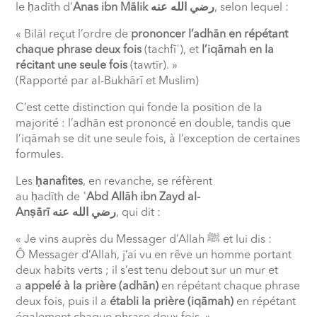
le ḥadīth d’
Anas ibn Mālik
عنه
الله
رضي
, selon lequel :
« Bilāl reçut l’ordre de
prononcer l’adhān en répétant
chaque phrase deux fois
(tachfīʿ), et
l’iqāmah en la
récitant une seule fois
(tawtīr). »
(Rapporté par al-Bukhārī et Muslim)
C’est cette distinction qui fonde la position de la
majorité : l’adhān est prononcé en double, tandis que
l’iqāmah se dit une seule fois, à l’exception de certaines
formules.
Les
ḥanafites
, en revanche, se réfèrent
au ḥadīth de
ʿAbd Allāh ibn Zayd al-
Anṣārī
عنه
الله
رضي
, qui dit :
« Je vins auprès du Messager d’Allah ﷺ et lui dis :
Ô Messager d’Allah, j’ai vu en rêve un homme portant
deux habits verts ; il s’est tenu debout sur un mur et
a
appelé à la prière (adhān)
en répétant chaque phrase
deux fois, puis il a
établi la prière (iqāmah)
en répétant