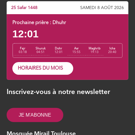
25 Safar 1448
SAMEDI 8 AOÛT 2026
Prochaine prière :
Dhuhr
12:01
Fajr
Shuruk
Dohr
Asr
Maghrib
Icha
03:18
04:51
12:01
15:55
19:13
20:40
HORAIRES DU MOIS
Inscrivez-vous à notre newsletter
JE M'ABONNE
Mosquée Mirail Toulouse