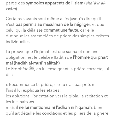
partie des
symboles apparents de l’islam
(
shaʿā’ir al-
islām
).
Certains savants sont même allés jusqu’à dire qu’il
n’est
pas permis au musulman de la négliger
, et que
celui qui la délaisse
commet une faute
, car elle
distingue les assemblées de prière des simples prières
individuelles.
La preuve que l’iqāmah est une sunna et non une
obligation, est le célèbre ḥadīth de
l’homme qui priait
mal (ḥadīth al-musī’ ṣalātah)
.
Le Prophète ﷺ, en lui enseignant la prière correcte, lui
dit :
« Recommence ta prière, car tu n’as pas prié. »
Puis il lui expliqua les étapes :
les ablutions, l’orientation vers la qibla, la récitation et
les inclinaisons…
mais
il ne lui mentionna ni l’adhān ni l’iqāmah
, bien
qu’il ait détaillé les conditions et les piliers de la prière.