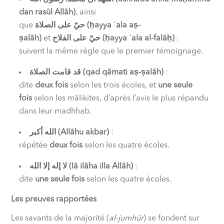
dan rasūl Allāh)
, ainsi
que
الصلاة
على
حيّ
(ḥayya ʿala aṣ-
ṣalāh)
et
الفلاح
على
حيّ
(ḥayya ʿala al-falāḥ)
:
suivent la même règle que le premier témoignage.
الصلاة
قامت
قد
(qad qāmati aṣ-ṣalāh)
:
dite
deux fois
selon les trois écoles, et
une seule
fois
selon les mālikites, d’après l’avis le plus répandu
dans leur madhhab.
أكبر
الله
(Allāhu akbar)
:
répétée
deux fois
selon les quatre écoles.
الله
إلا
إله
لا
(lā ilāha illa Allāh)
:
dite
une seule fois
selon les quatre écoles.
Les preuves rapportées
Les savants de la majorité (
al-jumhūr
) se fondent sur