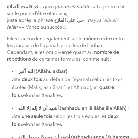
الصلاة
قامت
قد
–
qad qāmati aṣ-ṣalāh
– « La prière est
sur le point d’être établie »,
juste après la phrase
الفلاح
على
حي
–
ḥayya ʿala al-
falāḥ
– « Venez au succès ».
Elles s’accordent également sur le
même ordre
entre
les phrases de l’iqāmah et celles de l’adhān.
Cependant, elles ont divergé quant au
nombre de
répétitions
de certaines formules, comme suit :
أكبر
الله
(Allāhu akbar)
:
dite
deux fois
au début de l’iqāmah selon les trois
écoles (Mālik, ash-Shāfiʿī et Aḥmad), et
quatre
fois
selon les ḥanafites.
الله
إلا
إله
لا
أن
أشهد
(ashhadu an lā ilāha illa Allāh)
:
dite
une seule fois
selon les trois écoles, et
deux
fois
selon les ḥanafites.
الله
رسول
محمدًا
أن
أشهد
(ashhadu anna Muḥamma