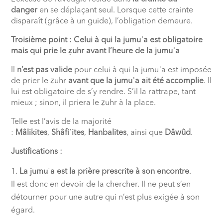
danger
en se déplaçant seul. Lorsque cette crainte
disparaît (grâce à un guide), l’obligation demeure.
Troisième point : Celui à qui la jumuʿa est obligatoire
mais qui prie le ẓuhr avant l’heure de la jumuʿa
Il
n’est pas valide
pour celui à qui la jumuʿa est imposée
de prier le ẓuhr
avant que la jumuʿa ait été accomplie
. Il
lui est obligatoire de s’y rendre. S’il la rattrape, tant
mieux ; sinon, il priera le ẓuhr à la place.
Telle est l’avis de la majorité
:
Mâlikites
,
Shâfiʿites
,
Hanbalites
, ainsi que
Dâwûd
.
Justifications :
La jumuʿa est la prière prescrite à son encontre
.
Il est donc en devoir de la chercher. Il ne peut s’en
détourner pour une autre qui n’est plus exigée à son
égard.