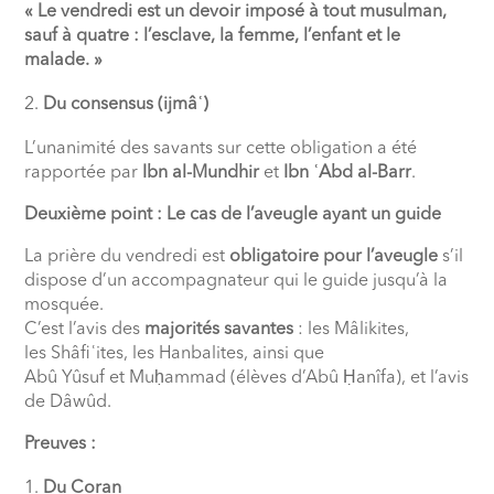
« Le vendredi est un devoir imposé à tout musulman,
sauf à quatre : l’esclave, la femme, l’enfant et le
malade. »
Du consensus (ijmâʿ)
L’unanimité des savants sur cette obligation a été
rapportée par
Ibn al-Mundhir
et
Ibn ʿAbd al-Barr
.
Deuxième point : Le cas de l’aveugle ayant un guide
La prière du vendredi est
obligatoire pour l’aveugle
s’il
dispose d’un accompagnateur qui le guide jusqu’à la
mosquée.
C’est l’avis des
majorités savantes
: les Mâlikites,
les Shâfiʿites, les Hanbalites, ainsi que
Abû Yûsuf et Muḥammad (élèves d’Abû Ḥanîfa), et l’avis
de Dâwûd.
Preuves :
Du Coran