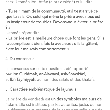
chez ʿUthmân ibn ʿAffân (alors assiégé) et lui dit :
« Tu es l’imam de la communauté, et il t’est arrivé ce
que tu sais. Or, celui qui mène la prière avec nous est
un instigateur de troubles. Devons-nous éviter la prière
? »
ʿUthmân répondit :
« La prière est la meilleure chose que font les gens. S’ils
l’accomplissent bien, fais-la avec eux ; s’ils la gâtent,
évite leur mauvais comportement. »
Du consensus
Le consensus sur cette question a été rapporté
par
Ibn Qudâmah
,
an-Nawawî
,
ash-Shawkânî
,
et
Ibn Taymiyyah
, au nom des salafs et des khalafs.
Caractère emblématique de lajumuʿa
La prière du vendredi est
un des symboles majeurs de
l’Islam
. Elle est instituée par les autorités, justes ou non.