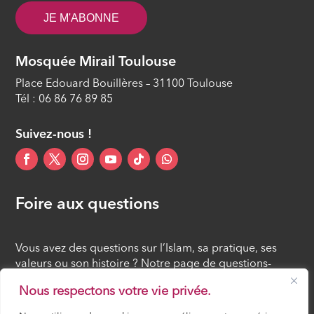
JE M'ABONNE
Mosquée Mirail Toulouse
Place Edouard Bouillères – 31100 Toulouse
Tél : 06 86 76 89 85
Suivez-nous !
Foire aux questions
Vous avez des questions sur l’Islam, sa pratique, ses
valeurs ou son histoire ? Notre page de questions-
réponses rassemble des réponses claires et accessibles
Nous respectons votre vie privée.
à tous, croyants ou simples curieux.