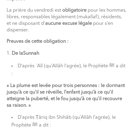
La prière du vendredi est
obligatoire
pour les hommes,
libres, responsables légalement (mukallaf), résidents,
et ne disposant d’
aucune excuse légale
pour s’en
dispenser.
Preuves de cette obligation :
De laSunnah
D’après ʿAlî (qu’Allâh l’agrée), le Prophète ﷺ a dit
:
« La plume est levée pour trois personnes : le dormant
jusqu’à ce qu’il se réveille, l’enfant jusqu’à ce qu’il
atteigne la puberté, et le fou jusqu’à ce qu’il recouvre
sa raison. »
D’après Ṭâriq ibn Shihâb (qu’Allâh l’agrée), le
Prophète ﷺ a dit :