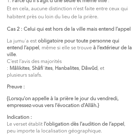
Parce qu’il s’agit d’une seule et même ville
:
Et en cela, aucune distinction n’est faite entre ceux qui
habitent près ou loin du lieu de la prière.
Cas 2 : Celui qui est hors de la ville mais entend l’appel
La jumuʿa est
obligatoire pour toute personne qui
entend l’appel
, même si elle se trouve
à l’extérieur de la
ville
.
C’est l’avis des majorités
:
Mâlikites
,
Shâfiʿites
,
Hanbalites
,
Dâwûd
, et
plusieurs salafs.
Preuve :
{Lorsqu’on appelle à la prière le jour du vendredi,
empressez-vous vers l’évocation d’Allâh.}
Indication :
Le verset établit
l’obligation dès l’audition de l’appel
,
peu importe la localisation géographique.