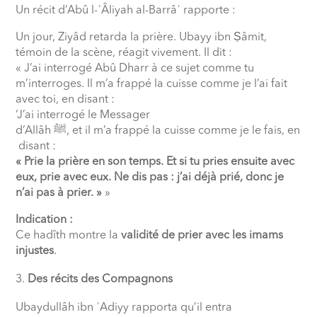
Un récit d’Abû l-ʿÂliyah al-Barrâʾ rapporte :
Un jour, Ziyâd retarda la prière. Ubayy ibn Ṣâmit,
témoin de la scène, réagit vivement. Il dit :
« J’ai interrogé Abû Dharr à ce sujet comme tu
m’interroges. Il m’a frappé la cuisse comme je l’ai fait
avec toi, en disant :
‘J’ai interrogé le Messager
d’Allâh
ﷺ, et il m’a frappé la cuisse comme je le fais, en
disant :
« Prie la prière en son temps. Et si tu pries ensuite avec
eux, prie avec eux. Ne dis pas : j’ai déjà prié, donc je
n’ai pas à prier. »
»
Indication :
Ce hadîth montre la
validité de prier avec les imams
injustes
.
Des récits des Compagnons
Ubaydullâh ibn ʿAdiyy rapporta qu’il entra