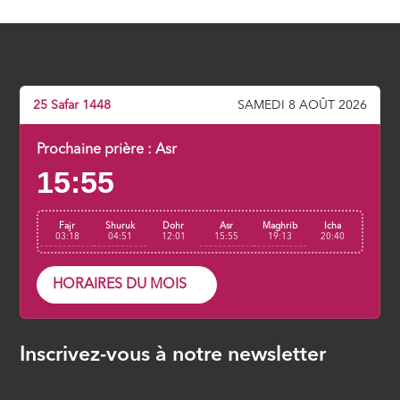
25 Safar 1448
SAMEDI 8 AOÛT 2026
Prochaine prière :
Asr
15:55
Fajr
Shuruk
Dohr
Asr
Maghrib
Icha
03:18
04:51
12:01
15:55
19:13
20:40
HORAIRES DU MOIS
Inscrivez-vous à notre newsletter