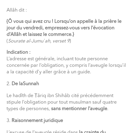
Allâh dit :
{Ô vous qui avez cru ! Lorsqu’on appelle à la prière le
jour du vendredi, empressez-vous vers l’évocation
d’Allâh et laissez le commerce.}
(
Sourate al-Jumuʿah, verset 9
)
Indication :
L’adresse est générale, incluant toute personne
concernée par l’obligation, y compris l’aveugle lorsqu’il
a la capacité d’y aller grâce à un guide.
De laSunnah
Le hadîth de Ṭâriq ibn Shihâb cité précédemment
stipule l’obligation pour tout musulman sauf quatre
types de personnes,
sans mentionner l’aveugle
.
Raisonnement juridique
L’excuse de l’aveugle réside dans
la crainte du