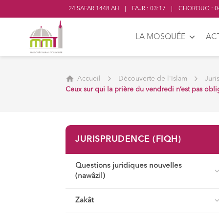
24 SAFAR 1448 AH
|
FAJR
:
03:17
|
CHOROUQ
:
0
LA MOSQUÉE
AC
Accueil
Découverte de l'Islam
Juri
Ceux sur qui la prière du vendredi n’est pas obli
JURISPRUDENCE (FIQH)
Questions juridiques nouvelles
(nawâzil)
Zakât