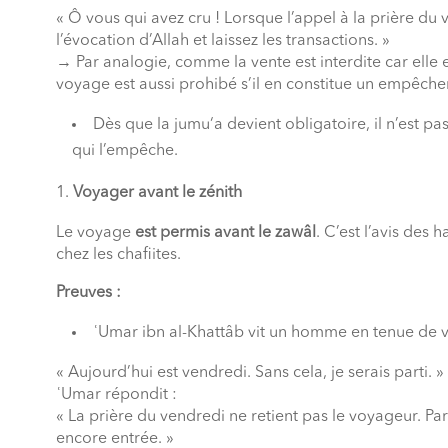
« Ô vous qui avez cru ! Lorsque l’appel à la prière du
l’évocation d’Allah et laissez les transactions. »
→ Par analogie, comme la vente est interdite car elle
voyage est aussi prohibé s’il en constitue un empêch
Dès que la jumu‘a devient obligatoire, il n’est p
qui l’empêche.
Voyager avant le zénith
Le voyage
est permis avant le zawâl
. C’est l’avis des 
chez les chafiites.
Preuves :
ʿUmar ibn al-Khattâb vit un homme en tenue de 
« Aujourd’hui est vendredi. Sans cela, je serais parti. »
ʿUmar répondit :
« La prière du vendredi ne retient pas le voyageur. Pars
encore entrée. »