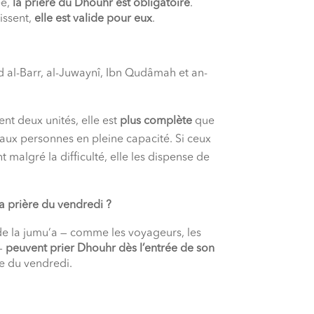
ée,
la prière du Dhouhr est obligatoire
.
lissent,
elle est valide pour eux
.
 al-Barr, al-Juwaynî, Ibn Qudâmah et an-
nt deux unités, elle est
plus complète
que
 aux personnes en pleine capacité. Si ceux
malgré la difficulté, elle les dispense de
a prière du vendredi ?
de la jumu‘a — comme les voyageurs, les
 —
peuvent prier Dhouhr dès l’entrée de son
e du vendredi.