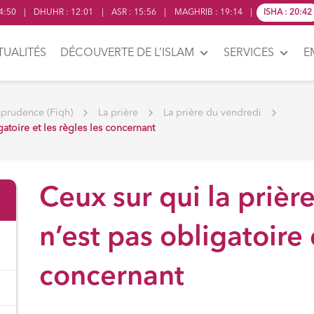
4:50
|
DHUHR
:
12:01
|
ASR
:
15:56
|
MAGHRIB
:
19:14
|
ISHA
:
20:42
TUALITÉS
DÉCOUVERTE DE L’ISLAM
SERVICES
E
sprudence (Fiqh)
La prière
La prière du vendredi
gatoire et les règles les concernant
Ceux sur qui la prièr
n’est pas obligatoire 
concernant