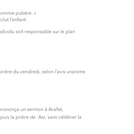
t homme pubère. »
lut l’enfant.
dividu soit responsable sur le plan
prière du vendredi, selon l’avis unanime
rononça un sermon à Arafat,
 puis la prière de ʿAsr, sans célébrer la