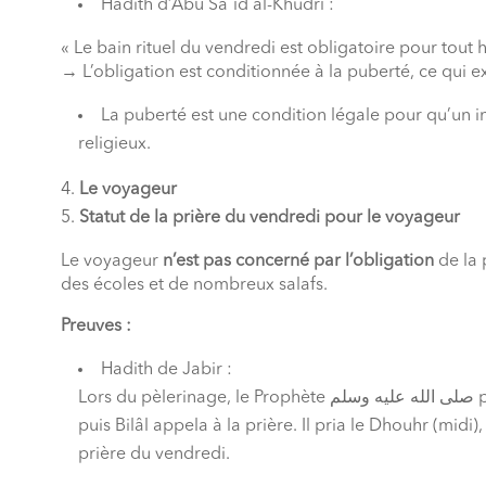
Hadith d’Abû Saʿîd al-Khudrî :
« Le bain rituel du vendredi est obligatoire pour tou
→ L’obligation est conditionnée à la puberté, ce qui exc
La puberté est une condition légale pour qu’un in
religieux.
Le voyageur
Statut de la prière du vendredi pour le voyageur
Le voyageur
n’est pas concerné par l’obligation
de la 
des écoles et de nombreux salafs.
Preuves :
Hadith de Jabir :
Lors du pèlerinage, le Prophète
وسلم
عليه
الله
صلى
p
puis Bilâl appela à la prière. Il pria le Dhouhr (midi),
prière du vendredi.