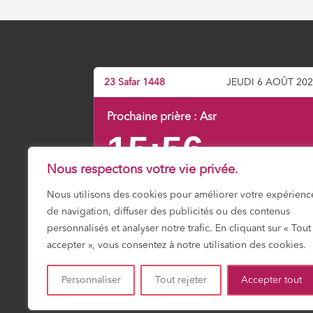
23 Safar 1448
JEUDI 6 AOÛT 20
Prochaine prière :
Asr
15:56
Nous respectons votre vie privée.
Nous utilisons des cookies pour améliorer votre expérienc
Fajr
Shuruk
Dohr
Asr
Maghrib
Icha
03:15
04:49
12:01
15:56
19:16
20:4
de navigation, diffuser des publicités ou des contenus
personnalisés et analyser notre trafic. En cliquant sur « Tout
accepter », vous consentez à notre utilisation des cookies.
HORAIRES DU MOIS
Personnaliser
Tout rejeter
Accepter tout
Mosquée Mirail Toulouse – Gérée par ACCIF (Association Cu