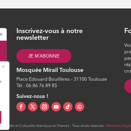
Inscrivez-vous à notre
Fo
26
newsletter
Vou
pra
JE M'ABONNE
pa
rép
Mosquée Mirail Toulouse
cro
Place Edouard Bouillères – 31100 Toulouse
e
Tél : 06 86 76 89 85
4
Suivez-nous !
ltuelle et Culturelle Islamique en France) – Tous droits réservés –
Mentions légal