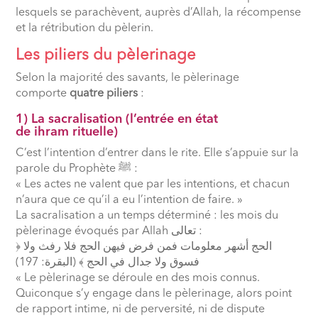
lesquels se parachèvent, auprès d’Allah, la récompense
et la rétribution du pèlerin.
Les piliers du pèlerinage
Selon la majorité des savants, le pèlerinage
comporte
quatre piliers
:
1) La sacralisation (l’entrée en état
de ihram rituelle)
C’est l’intention d’entrer dans le rite. Elle s’appuie sur la
parole du Prophète
ﷺ
:
« Les actes ne valent que par les intentions, et chacun
n’aura que ce qu’il a eu l’intention de faire. »
La sacralisation a un temps déterminé : les mois du
pèlerinage évoqués par Allah
تعالى
:
﴿ الحج أشهر معلومات فمن فرض فيهن الحج فلا رفث ولا
197)
فسوق ولا جدال في الحج ﴾ (البقرة:
« Le pèlerinage se déroule en des mois connus.
Quiconque s’y engage dans le pèlerinage, alors point
de rapport intime, ni de perversité, ni de dispute