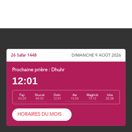
26 Safar 1448
DIMANCHE 9 AOÛT 2026
Prochaine prière :
Dhuhr
12:01
Fajr
Shuruk
Dohr
Asr
Maghrib
Icha
03:20
04:52
12:01
15:55
19:12
20:38
HORAIRES DU MOIS