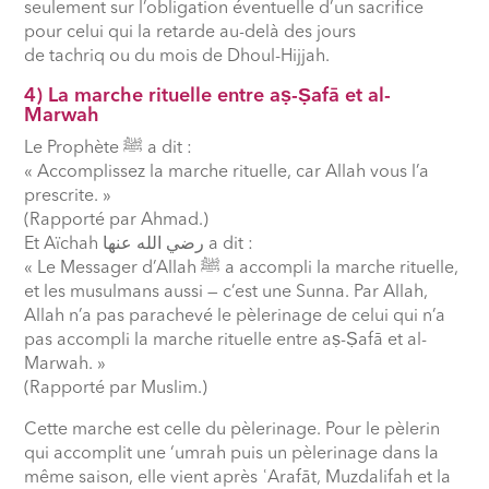
seulement sur l’obligation éventuelle d’un sacrifice
pour celui qui la retarde au-delà des jours
de tachriq ou du mois de Dhoul-Hijjah.
4) La marche rituelle entre aṣ-Ṣafā et al-
Marwah
Le Prophète
ﷺ
a dit :
« Accomplissez la marche rituelle, car Allah vous l’a
prescrite. »
(Rapporté par Ahmad.)
Et Aïchah
رضي الله عنها
a dit :
« Le Messager d’Allah
ﷺ
a accompli la marche rituelle,
et les musulmans aussi — c’est une Sunna. Par Allah,
Allah n’a pas parachevé le pèlerinage de celui qui n’a
pas accompli la marche rituelle entre aṣ-Ṣafā et al-
Marwah. »
(Rapporté par Muslim.)
Cette marche est celle du pèlerinage. Pour le pèlerin
qui accomplit une ‘umrah puis un pèlerinage dans la
même saison, elle vient après
ʿ
Arafāt, Muzdalifah et la