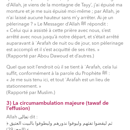
d’Allah, je viens de la montagne de Tayy’, j’ai épuisé ma
monture et je me suis épuisé moi-même ; par Allah, je
n’ai laissé aucune hauteur sans m’y arrêter. Ai-je un
pèlerinage ? » Le Messager d’Allah
ﷺ
répondit :
« Celui qui a assisté à cette prière avec nous, s’est
arrêté avec nous jusqu’à notre départ, et s’était arrêté
auparavant à
ʿ
Arafah de nuit ou de jour, son pèlerinage
est accompli et il s’est acquitté de ses rites. »
(Rapporté par Abou Dawoud et d’autres.)
Quel que soit l’endroit où il se tient à
ʿ
Arafah, cela lui
suffit, conformément à la parole du Prophète
ﷺ
:
« Je me suis tenu ici, et tout
ʿ
Arafah est un lieu de
stationnement. »
(Rapporté par Muslim.)
3) La circumambulation majeure (tawaf de
l’effusion)
Allah
تعالى
dit :
﴿ ثم ليقضوا تفثهم وليوفوا نذورهم وليطوفوا بالبيت العتيق