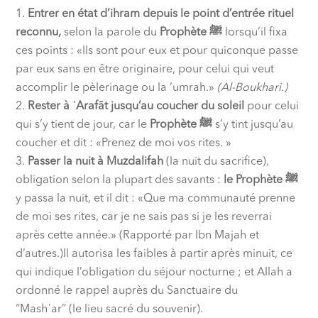
Entrer en état d’ihram depuis le point d’entrée rituel
reconnu,
selon la parole du
Prophète ﷺ
lorsqu’il fixa
ces points : «Ils sont pour eux et pour quiconque passe
par eux sans en être originaire, pour celui qui veut
accomplir le pèlerinage ou la ‘umrah.»
(Al-Boukhari.)
Rester à ʿArafāt jusqu’au coucher du soleil
pour celui
qui s’y tient de jour, car le
Prophète ﷺ
s’y tint jusqu’au
coucher et dit : «Prenez de moi vos rites. »
Passer la nuit à Muzdalifah
(la nuit du sacrifice),
obligation selon la plupart des savants :
le Prophète ﷺ
y passa la nuit, et il dit : «Que ma communauté prenne
de moi ses rites, car je ne sais pas si je les reverrai
après cette année.» (Rapporté par Ibn Majah et
d’autres.)Il autorisa les faibles à partir après minuit, ce
qui indique l’obligation du séjour nocturne ; et Allah a
ordonné le rappel auprès du Sanctuaire du
“Mashʿar” (le lieu sacré du souvenir).