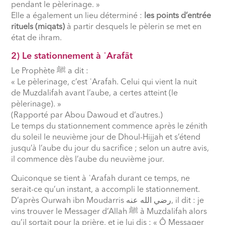
pendant le pèlerinage. »
Elle a également un lieu déterminé :
les points d’entrée
rituels (miqats)
à partir desquels le pèlerin se met en
état de ihram.
2) Le stationnement à
ʿ
Arafāt
Le Prophète
ﷺ
a dit :
« Le pèlerinage, c’est
ʿ
Arafah. Celui qui vient la nuit
de Muzdalifah avant l’aube, a certes atteint (le
pèlerinage). »
(Rapporté par Abou Dawoud et d’autres.)
Le temps du stationnement commence après le zénith
du soleil le neuvième jour de Dhoul-Hijjah et s’étend
jusqu’à l’aube du jour du sacrifice ; selon un autre avis,
il commence dès l’aube du neuvième jour.
Quiconque se tient à
ʿ
Arafah durant ce temps, ne
serait-ce qu’un instant, a accompli le stationnement.
D’après Ourwah ibn Moudarris
رضي الله عنه
, il dit : je
vins trouver le Messager d’Allah
ﷺ
à Muzdalifah alors
qu’il sortait pour la prière, et je lui dis : « Ô Messager