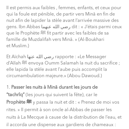
Il est permis aux faibles , femmes, enfants, et ceux pour
qui la foule est pénible, de partir vers Minā en fin de
nuit afin de lapider la stèle avant l’arrivée massive des
gens. Ibn Abbas
رضي الله عنهما
dit : « J’étais parmi ceux
que le Prophète
ﷺ
fit partir avec les faibles de sa
famille de Muzdalifah vers Minā. » (Al-Boukhari
et Muslim.)
Et Aïchah
رضي الله عنها
rapporte : «Le Messager
d’Allah
ﷺ
envoya Oumm Salamah la nuit du sacrifice ;
elle lapida la stèle avant l’aube puis accomplit la
circumambulation majeure.» (Abou Dawoud.)
Passer les nuits à Minā durant les jours de
“tachrîq”
(les jours qui suivent la fête), car le
Prophète
ﷺ
y passa la nuit et dit : « Prenez de moi vos
rites. » Il permit à son oncle al-Abbas de passer les
nuits à La Mecque à cause de la distribution de l’eau, et
il accorda une dispense aux gardiens de chameaux :