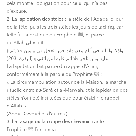
cela montre l’obligation pour celui qui n’a pas
d’excuse.
La lapidation des stèles
: la stèle de l’Aqaba le jour
de la fête, puis les trois stèles les jours de tachrîq, car
telle fut la pratique du Prophète
ﷺ
, et parce
qu’Allah
تعالى
dit :
﴿ واذكروا الله في أيام معدودات فمن تعجل في يومين فلا إثم
عليه ومن تأخر فلا إثم عليه لمن اتقى ﴾ (البقرة: 203)
La lapidation fait partie du rappel d’Allah,
conformément à la parole du Prophète
ﷺ
:
« La circumambulation autour de la Maison, la marche
rituelle entre aṣ-Ṣafā et al-Marwah, et la lapidation des
stèles n’ont été instituées que pour établir le rappel
d’Allah. »
(Abou Dawoud et d’autres.)
Le rasage ou la coupe des cheveux
, car le
Prophète
ﷺ
l’ordonna :