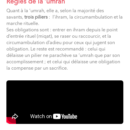
Règles de la ‘umrah
Quant à la ‘umrah, elle a, selon la majorité des
savants,
trois piliers
: l’ihram, la circumambulation et la
marche rituelle.
Ses obligations sont : entrer en ihram depuis le point
d’entrée rituel (miqat), se raser ou raccourcir, et la
circumambulation d’adieu pour ceux qui jugent son
obligation. Le reste est recommandé : celui qui
délaisse un pilier ne parachève sa ‘umrah que par son
accomplissement ; et celui qui délaisse une obligation
la compense par un sacrifice.