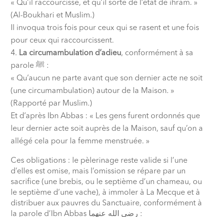
« Qu’il raccourcisse, et qu’il sorte de l’état de ihram. »
(Al-Boukhari et Muslim.)
Il invoqua trois fois pour ceux qui se rasent et une fois
pour ceux qui raccourcissent.
La circumambulation d’adieu
, conformément à sa
parole
ﷺ
:
« Qu’aucun ne parte avant que son dernier acte ne soit
(une circumambulation) autour de la Maison. »
(Rapporté par Muslim.)
Et d’après Ibn Abbas : « Les gens furent ordonnés que
leur dernier acte soit auprès de la Maison, sauf qu’on a
allégé cela pour la femme menstruée. »
Ces obligations : le pèlerinage reste valide si l’une
d’elles est omise, mais l’omission se répare par un
sacrifice (une brebis, ou le septième d’un chameau, ou
le septième d’une vache), à immoler à La Mecque et à
distribuer aux pauvres du Sanctuaire, conformément à
la parole d’Ibn Abbas
رضي الله عنهما
: