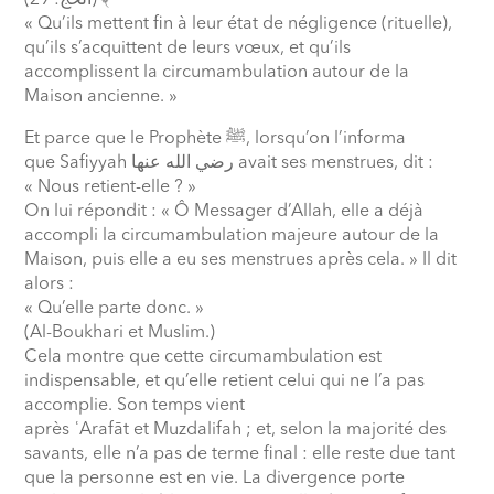
29)
﴾ (الحج:
« Qu’ils mettent fin à leur état de négligence (rituelle),
qu’ils s’acquittent de leurs vœux, et qu’ils
accomplissent la circumambulation autour de la
Maison ancienne. »
Et parce que le Prophète
ﷺ
, lorsqu’on l’informa
que Safiyyah
رضي الله عنها
avait ses menstrues, dit :
« Nous retient-elle ? »
On lui répondit : « Ô Messager d’Allah, elle a déjà
accompli la circumambulation majeure autour de la
Maison, puis elle a eu ses menstrues après cela. » Il dit
alors :
« Qu’elle parte donc. »
(Al-Boukhari et Muslim.)
Cela montre que cette circumambulation est
indispensable, et qu’elle retient celui qui ne l’a pas
accomplie. Son temps vient
après
ʿ
Arafāt et Muzdalifah ; et, selon la majorité des
savants, elle n’a pas de terme final : elle reste due tant
que la personne est en vie. La divergence porte