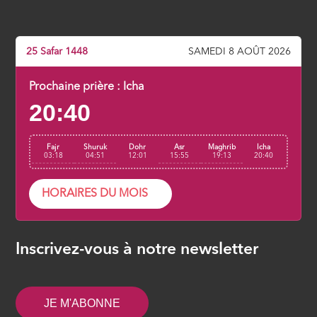
25 Safar 1448
SAMEDI 8 AOÛT 2026
Prochaine prière :
Icha
20:40
Fajr
Shuruk
Dohr
Asr
Maghrib
Icha
03:18
04:51
12:01
15:55
19:13
20:40
HORAIRES DU MOIS
Inscrivez-vous à notre newsletter
JE M'ABONNE