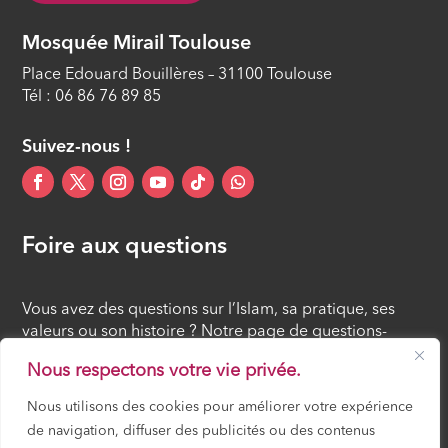
Mosquée Mirail Toulouse
Place Edouard Bouillères – 31100 Toulouse
Tél : 06 86 76 89 85
Suivez-nous !
Foire aux questions
Vous avez des questions sur l’Islam, sa pratique, ses
valeurs ou son histoire ? Notre page de questions-
réponses rassemble des réponses claires et accessibles
Nous respectons votre vie privée.
à tous, croyants ou simples curieux.
Nous utilisons des cookies pour améliorer votre expérience
de navigation, diffuser des publicités ou des contenus
FOIRE AUX QUESTIONS