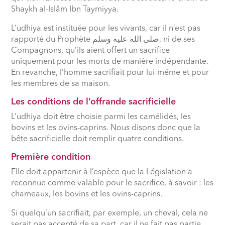
Shaykh al-Islâm Ibn Taymiyya.
L’udhiya est instituée pour les vivants, car il n’est pas
rapporté du Prophète صلى الله عليه وسلم, ni de ses
Compagnons, qu’ils aient offert un sacrifice
uniquement pour les morts de manière indépendante.
En revanche, l’homme sacrifiait pour lui-même et pour
les membres de sa maison.
Les conditions de l’offrande sacrificielle
L’udhiya doit être choisie parmi les camélidés, les
bovins et les ovins-caprins. Nous disons donc que la
bête sacrificielle doit remplir quatre conditions.
Première condition
Elle doit appartenir à l’espèce que la Législation a
reconnue comme valable pour le sacrifice, à savoir : les
chameaux, les bovins et les ovins-caprins.
Si quelqu’un sacrifiait, par exemple, un cheval, cela ne
serait pas accepté de sa part, car il ne fait pas partie