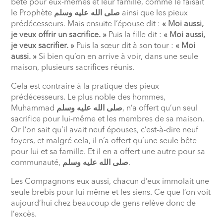
bête pour eux-mêmes et leur famille, comme le faisait
le Prophète
صلى الله عليه وسلم
ainsi que les pieux
prédécesseurs. Mais ensuite l’épouse dit :
« Moi aussi,
je veux offrir un sacrifice. »
Puis la fille dit :
« Moi aussi,
je veux sacrifier. »
Puis la sœur dit à son tour :
« Moi
aussi. »
Si bien qu’on en arrive à voir, dans une seule
maison, plusieurs sacrifices réunis.
Cela est contraire à la pratique des pieux
prédécesseurs. Le plus noble des hommes,
Muhammad
صلى الله عليه وسلم
, n’a offert qu’un seul
sacrifice pour lui-même et les membres de sa maison.
Or l’on sait qu’il avait neuf épouses, c’est-à-dire neuf
foyers, et malgré cela, il n’a offert qu’une seule bête
pour lui et sa famille. Et il en a offert une autre pour sa
communauté,
صلى الله عليه وسلم
.
Les Compagnons eux aussi, chacun d’eux immolait une
seule brebis pour lui-même et les siens. Ce que l’on voit
aujourd’hui chez beaucoup de gens relève donc de
l’excès.