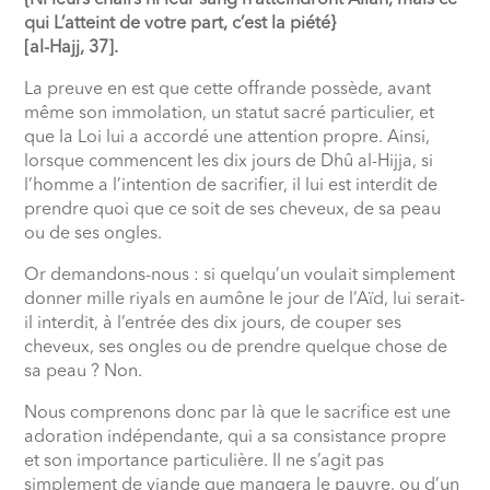
{Ni leurs chairs ni leur sang n’atteindront Allah, mais ce
qui L’atteint de votre part, c’est la piété}
[al-Hajj, 37].
La preuve en est que cette offrande possède, avant
même son immolation, un statut sacré particulier, et
que la Loi lui a accordé une attention propre. Ainsi,
lorsque commencent les dix jours de Dhû al-Hijja, si
l’homme a l’intention de sacrifier, il lui est interdit de
prendre quoi que ce soit de ses cheveux, de sa peau
ou de ses ongles.
Or demandons-nous : si quelqu’un voulait simplement
donner mille riyals en aumône le jour de l’Aïd, lui serait-
il interdit, à l’entrée des dix jours, de couper ses
cheveux, ses ongles ou de prendre quelque chose de
sa peau ? Non.
Nous comprenons donc par là que le sacrifice est une
adoration indépendante, qui a sa consistance propre
et son importance particulière. Il ne s’agit pas
simplement de viande que mangera le pauvre, ou d’un