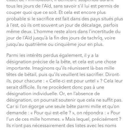
exact de l’immolation, il demeure suspendu durant
tous les jours de l’Aïd, sans savoir s’il lui est permis de
couper quoi que ce soit. Et cela est encore plus
probable si le sacrifice est fait dans des pays situés plus
à l’est, où ils ont souvent un jour de décalage, parfois
même deux. L’homme reste alors dans l’incertitude du
jour de l’Aïd jusqu’à la fin des jours de tachrîq, voire
jusqu’au quatrième ou cinquième jour en plus.
Parmi les intérêts perdus également, il y a la
désignation précise de la bête, et cela est une chose
importante. Imaginons qu’ils réunissent là-bas mille
têtes de bétail, puis qu’ils veuillent les sacrifier. Diront-
ils, pour chacune : « Celle-ci est pour untel » ? Cela leur
serait difficile. Ils ne procèdent donc pas à une
désignation individuelle. Or, en l’absence de
désignation, on pourrait soutenir que cela ne suffit pas.
Car si l’on égorge une seule bête parmi mille et qu’on
demande : « Pour qui est-elle ? », on répondra : « Pour
l’un de ces mille hommes. » Mais lequel, précisément ?
Ils n’ont pas nécessairement des listes avec les noms