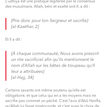
L’udhiya est une pratique légiférée par le consensus
des musulmans. Allah, béni et exalté soit-Il, a dit :
{Prie donc pour ton Seigneur et sacrifie}
[al-Kawthar, 2]
Et Il a dit :
{À chaque communauté, Nous avons prescrit
un rite sacrificiel afin qu’ils mentionnent le
nom d’Allah sur les bêtes de troupeau qu’Il
leur a attribuées}
[al-Hajj, 34].
Certains savants ont même soutenu qu’elle est
obligatoire, et que celui qui en a les moyens mais ne
sacrifie pas commet un péché. C’est l’avis d’Abû Hanîfa,
qu’Allah lui fasse miséricorde, et c’est aussi le choix de