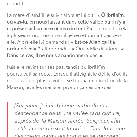
repartit.
La mère d’Ismâ‘îl le suivit alors et lui dit :
« Ô Ibrâhîm,
où vas-tu, en nous laissant dans cette vallée où il n’y a
ni présence humaine ni rien du tout ? »
Elle répéta cela
à plusieurs reprises, mais il ne se retournait pas vers
elle. Alors elle lui demanda :
« Est-ce Allah qui t’a
ordonné cela ? »
Il répondit :
« Oui. »
Elle dit alors :
«
Dans ce cas, Il ne nous abandonnera pas. »
Puis elle revint sur ses pas, tandis qu’Ibrâhîm
poursuivait sa route. Lorsqu’il atteignit le défilé d’où ils
ne pouvaient plus le voir, il se tourna en direction de la
Maison, leva les mains et prononça ces paroles :
{Seigneur, j’ai établi une partie de ma
descendance dans une vallée sans culture,
auprès de Ta Maison sacrée, Seigneur, afin
qu’ils accomplissent la prière. Fais donc que
des cœurs parmi les hommes se penchent