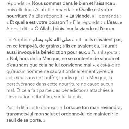
répondit :
« Nous sommes dans le bien et l’aisance »
,
puis elle loua Allah. Il demanda :
« Quelle est votre
nourriture ? »
Elle répondit :
« La viande. »
Il demanda :
« Et quelle est votre boisson ? »
Elle répondit :
« L’eau. »
Alors il dit :
« Ô Allah, bénis-leur la viande et l’eau. »
Le Prophète
صلى الله عليه وسلم
a dit :
« Ils n’avaient pas,
en ce temps-là, de grains ; s’ils en avaient eu, il aurait
aussi invoqué la bénédiction pour eux. »
Puis il ajouta :
« Nul, hors de La Mecque, ne se contente de viande et
d’eau sans que cela ne lui convienne mal »
, c’est-à-dire
qu’aucun homme ne saurait ordinairement vivre de
cela seul sans en souffrir, tandis qu’à La Mecque, la
persévérance dans cette nourriture ne cause aucun
mal. Et cela fait partie des bénédictions attachées à
l’invocation d’Ibrâhîm, sur lui la paix.
Puis il dit à cette épouse :
« Lorsque ton mari reviendra,
transmets-lui mon salut et ordonne-lui de maintenir le
seuil de sa porte. »