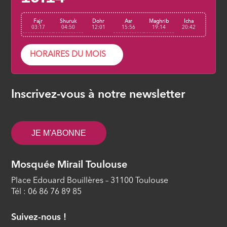
Fajr
Shuruk
Dohr
Asr
Maghrib
Icha
03:17
04:50
12:01
15:56
19:14
20:42
HORAIRES DU MOIS
Inscrivez-vous à notre newsletter
JE M'ABONNE
Mosquée Mirail Toulouse
Place Edouard Bouillères – 31100 Toulouse
Tél : 06 86 76 89 85
Suivez-nous !