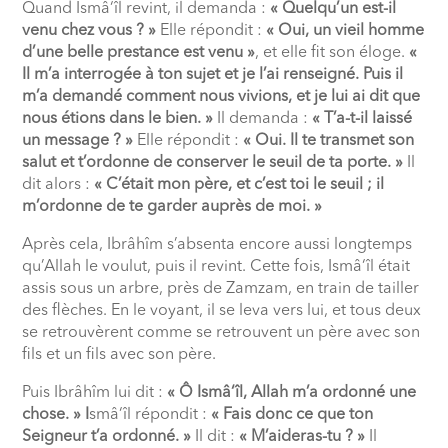
Quand Ismâ‘îl revint, il demanda :
« Quelqu’un est-il
venu chez vous ? »
Elle répondit :
« Oui, un vieil homme
d’une belle prestance est venu »
, et elle fit son éloge.
«
Il m’a interrogée à ton sujet et je l’ai renseigné. Puis il
m’a demandé comment nous vivions, et je lui ai dit que
nous étions dans le bien. »
Il demanda :
« T’a-t-il laissé
un message ? »
Elle répondit :
« Oui. Il te transmet son
salut et t’ordonne de conserver le seuil de ta porte. »
Il
dit alors :
« C’était mon père, et c’est toi le seuil ; il
m’ordonne de te garder auprès de moi. »
Après cela, Ibrâhîm s’absenta encore aussi longtemps
qu’Allah le voulut, puis il revint. Cette fois, Ismâ‘îl était
assis sous un arbre, près de Zamzam, en train de tailler
des flèches. En le voyant, il se leva vers lui, et tous deux
se retrouvèrent comme se retrouvent un père avec son
fils et un fils avec son père.
Puis Ibrâhîm lui dit :
« Ô Ismâ‘îl, Allah m’a ordonné une
chose. » I
smâ‘îl répondit :
« Fais donc ce que ton
Seigneur t’a ordonné. »
Il dit :
« M’aideras-tu ? »
Il