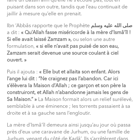
faire un bassin afin qu’elle ne s’écoule pas, tout en
puisant dans son outre, tandis que l’eau continuait de
jaillir à mesure qu’elle en prenait.
Ibn ‘Abbâs rapporte que le Prophète
صلى الله عليه وسلم
a dit :
« Qu’Allah fasse miséricorde à la mère d’Ismâ‘îl !
Si elle avait laissé Zamzam »,
ou selon une autre
formulation,
« si elle n’avait pas puisé de son eau,
Zamzam serait devenue une source coulant à ciel
ouvert. »
Puis il ajouta :
« Elle but et allaita son enfant. Alors
l’ange lui dit : “Ne craignez pas l’abandon. Car ici
s’élèvera la Maison d’Allah ; ce garçon et son père la
construiront, et Allah n’abandonne jamais les gens de
Sa Maison.” »
La Maison formait alors un relief surélevé,
semblable à une éminence ; les torrents passaient à sa
droite et à sa gauche sans l’engloutir.
La mère d’Ismâ‘îl demeura ainsi jusqu’au jour où passa
près d’eux une caravane de Jurhum, ou une famille de
Jurhum, venant du côté de Kadâ’. Ils s’arrêtèrent dans