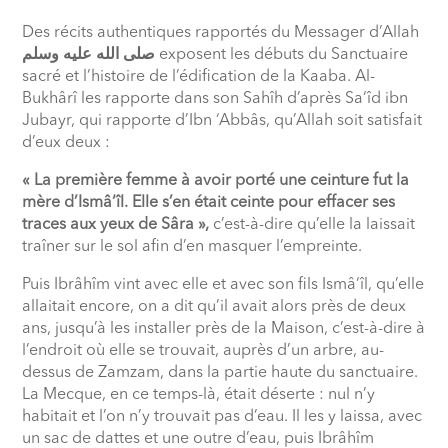
Des récits authentiques rapportés du Messager d’Allah
صلى الله عليه وسلم
exposent les débuts du Sanctuaire
sacré et l’histoire de l’édification de la Kaaba. Al-
Bukhârî les rapporte dans son Sahîh d’après Sa‘îd ibn
Jubayr, qui rapporte d’Ibn ‘Abbâs, qu’Allah soit satisfait
d’eux deux :
« La première femme à avoir porté une ceinture fut la
mère d’Ismâ‘îl. Elle s’en était ceinte pour effacer ses
traces aux yeux de Sâra »,
c’est-à-dire qu’elle la laissait
traîner sur le sol afin d’en masquer l’empreinte.
Puis Ibrâhîm vint avec elle et avec son fils Ismâ‘îl, qu’elle
allaitait encore, on a dit qu’il avait alors près de deux
ans, jusqu’à les installer près de la Maison, c’est-à-dire à
l’endroit où elle se trouvait, auprès d’un arbre, au-
dessus de Zamzam, dans la partie haute du sanctuaire.
La Mecque, en ce temps-là, était déserte : nul n’y
habitait et l’on n’y trouvait pas d’eau. Il les y laissa, avec
un sac de dattes et une outre d’eau, puis Ibrâhîm