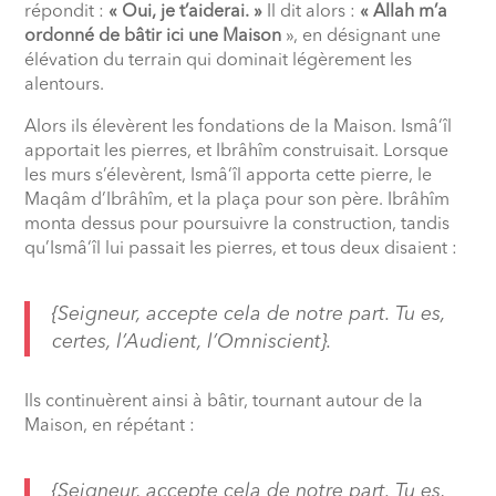
répondit :
« Oui, je t’aiderai. »
Il dit alors :
« Allah m’a
ordonné de bâtir ici une Maison
», en désignant une
élévation du terrain qui dominait légèrement les
alentours.
Alors ils élevèrent les fondations de la Maison. Ismâ‘îl
apportait les pierres, et Ibrâhîm construisait. Lorsque
les murs s’élevèrent, Ismâ‘îl apporta cette pierre, le
Maqâm d’Ibrâhîm, et la plaça pour son père. Ibrâhîm
monta dessus pour poursuivre la construction, tandis
qu’Ismâ‘îl lui passait les pierres, et tous deux disaient :
{Seigneur, accepte cela de notre part. Tu es,
certes, l’Audient, l’Omniscient}.
Ils continuèrent ainsi à bâtir, tournant autour de la
Maison, en répétant :
{Seigneur, accepte cela de notre part. Tu es,