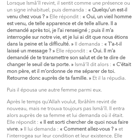
Lorsque Ismâ‘îl revint, il sentit comme une présence ou
un signe inhabituel, puis demanda :
« Quelqu’un est-il
venu chez vous ? »
Elle répondit :
« Oui, un vieil homme
est venu, de telle apparence et de telle allure. Il a
demandé après toi, je l’ai renseigné ; puis il m’a
interrogée sur notre vie, et je lui ai dit que nous étions
dans la peine et la difficulté. »
Il demanda :
« T’a-t-il
laissé un message ? »
Elle répondit :
« Oui. Il m’a
demandé de te transmettre son salut et de te dire de
changer le seuil de ta porte. »
Ismâ‘îl dit alors :
« C’était
mon père, et il m’ordonne de me séparer de toi.
Retourne donc auprès de ta famille. »
Et il la répudia.
Puis il épousa une autre femme parmi eux.
Après le temps qu’Allah voulut, Ibrâhîm revint de
nouveau, mais ne trouva toujours pas Ismâ‘îl. Il entra
alors auprès de sa femme et lui demanda où il était.
Elle répondit :
« Il est sorti chercher de quoi nous faire
vivre. »
Il lui demanda :
« Comment allez-vous ? »
et
l’interrogea sur leur condition et leur existence. Elle