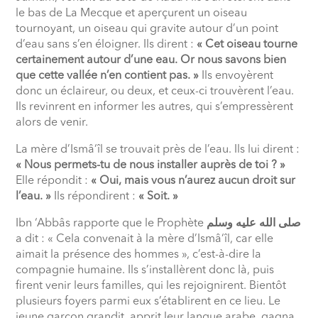
le bas de La Mecque et aperçurent un oiseau
tournoyant, un oiseau qui gravite autour d’un point
d’eau sans s’en éloigner. Ils dirent :
« Cet oiseau tourne
certainement autour d’une eau. Or nous savons bien
que cette vallée n’en contient pas. »
Ils envoyèrent
donc un éclaireur, ou deux, et ceux-ci trouvèrent l’eau.
Ils revinrent en informer les autres, qui s’empressèrent
alors de venir.
La mère d’Ismâ‘îl se trouvait près de l’eau. Ils lui dirent :
« Nous permets-tu de nous installer auprès de toi ? »
Elle répondit :
« Oui, mais vous n’aurez aucun droit sur
l’eau. »
Ils répondirent :
« Soit. »
Ibn ‘Abbâs rapporte que le Prophète
صلى الله عليه وسلم
a dit : « Cela convenait à la mère d’Ismâ‘îl, car elle
aimait la présence des hommes », c’est-à-dire la
compagnie humaine. Ils s’installèrent donc là, puis
firent venir leurs familles, qui les rejoignirent. Bientôt
plusieurs foyers parmi eux s’établirent en ce lieu. Le
jeune garçon grandit, apprit leur langue arabe, gagna