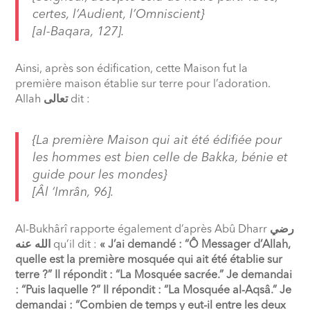
certes, l’Audient, l’Omniscient}
[al-Baqara, 127].
Ainsi, après son édification, cette Maison fut la
première maison établie sur terre pour l’adoration.
Allah
تعالى
dit :
{La première Maison qui ait été édifiée pour
les hommes est bien celle de Bakka, bénie et
guide pour les mondes}
[Âl ‘Imrân, 96].
Al-Bukhârî rapporte également d’après Abû Dharr
رضي
الله عنه
qu’il dit :
« J’ai demandé : “Ô Messager d’Allah,
quelle est la première mosquée qui ait été établie sur
terre ?” Il répondit : “La Mosquée sacrée.” Je demandai
: “Puis laquelle ?” Il répondit : “La Mosquée al-Aqsâ.” Je
demandai : “Combien de temps y eut-il entre les deux