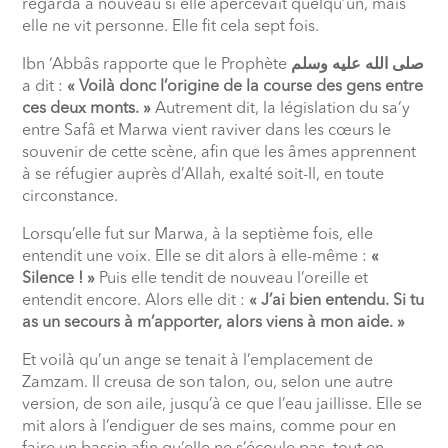
regarda à nouveau si elle apercevait quelqu’un, mais
elle ne vit personne. Elle fit cela sept fois.
Ibn ‘Abbâs rapporte que le Prophète
صلى الله عليه وسلم
a dit :
« Voilà donc l’origine de la course des gens entre
ces deux monts. »
Autrement dit, la législation du sa‘y
entre Safâ et Marwa vient raviver dans les cœurs le
souvenir de cette scène, afin que les âmes apprennent
à se réfugier auprès d’Allah, exalté soit-Il, en toute
circonstance.
Lorsqu’elle fut sur Marwa, à la septième fois, elle
entendit une voix. Elle se dit alors à elle-même :
«
Silence ! »
Puis elle tendit de nouveau l’oreille et
entendit encore. Alors elle dit :
« J’ai bien entendu. Si tu
as un secours à m’apporter, alors viens à mon aide. »
Et voilà qu’un ange se tenait à l’emplacement de
Zamzam. Il creusa de son talon, ou, selon une autre
version, de son aile, jusqu’à ce que l’eau jaillisse. Elle se
mit alors à l’endiguer de ses mains, comme pour en